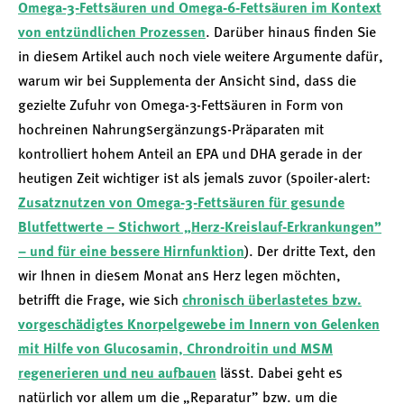
Omega-3-Fettsäuren und Omega-6-Fettsäuren im Kontext
von entzündlichen Prozessen
. Darüber hinaus finden Sie
in diesem Artikel auch noch viele weitere Argumente dafür,
warum wir bei Supplementa der Ansicht sind, dass die
gezielte Zufuhr von Omega-3-Fettsäuren in Form von
hochreinen Nahrungsergänzungs-Präparaten mit
kontrolliert hohem Anteil an EPA und DHA gerade in der
heutigen Zeit wichtiger ist als jemals zuvor (spoiler-alert:
Zusatznutzen von Omega-3-Fettsäuren für gesunde
Blutfettwerte – Stichwort „Herz-Kreislauf-Erkrankungen”
– und für eine bessere Hirnfunktion
). Der dritte Text, den
wir Ihnen in diesem Monat ans Herz legen möchten,
betrifft die Frage, wie sich
chronisch überlastetes bzw.
vorgeschädigtes Knorpelgewebe im Innern von Gelenken
mit Hilfe von Glucosamin, Chrondroitin und MSM
regenerieren und neu aufbauen
lässt. Dabei geht es
natürlich vor allem um die „Reparatur” bzw. um die