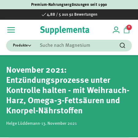
Premium-Nahrungsergänzungen seit 1990
Direkt zum Inhalt
4,88 / 5 aus 92 Bewertungen
0 Art
0
Einloggen
Einka
Suchen
Suchen
November 2021:
Entzündungsprozesse unter
Kontrolle halten - mit Weihrauch-
Harz, Omega-3-Fettsäuren und
Knorpel-Nährstoffen
Helge Lüddemann
·
13. November 2021