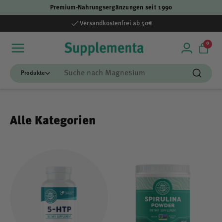
Premium-Nahrungsergänzungen seit 1990
Direkt zum Inhalt
Versandkostenfrei ab 50€
0 Art
0
Einloggen
Einka
Suchen
Suchen
Alle Kategorien