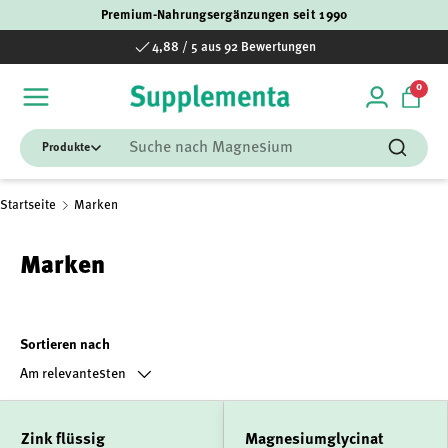
Premium-Nahrungsergänzungen seit 1990
Direkt zum Inhalt
4,88 / 5 aus 92 Bewertungen
0 Art
0
Einloggen
Einka
Suchen
Suchen
Startseite
Marken
Marken
Sortieren nach
Am relevantesten
Zink flüssig
Magnesiumglycinat