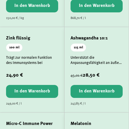
In den Warenkorb
In den Warenkorb
150,00 € / kg
868,70 € / l
Zink flüssig
Ashwagandha 10:1
100 ml
115 ml
Trägt zur normalen Funktion
Unterstützt die
des Immunsystems bei
Anpassungsfähigkeit an äußere
Einflüsse
24,90 €
28,50 €
45,01 €
In den Warenkorb
In den Warenkorb
249,00 € / l
247,83 € / l
Micro-C Immune Power
Melatonin