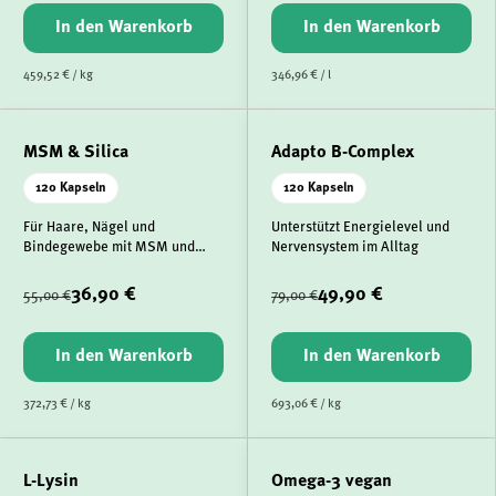
In den Warenkorb
In den Warenkorb
459,52 € / kg
346,96 € / l
MSM & Silica
Adapto B-Complex
120 Kapseln
120 Kapseln
Für Haare, Nägel und
Unterstützt Energielevel und
Bindegewebe mit MSM und
Nervensystem im Alltag
Silica
36,90 €
49,90 €
55,00 €
79,00 €
In den Warenkorb
In den Warenkorb
372,73 € / kg
693,06 € / kg
L-Lysin
Omega-3 vegan