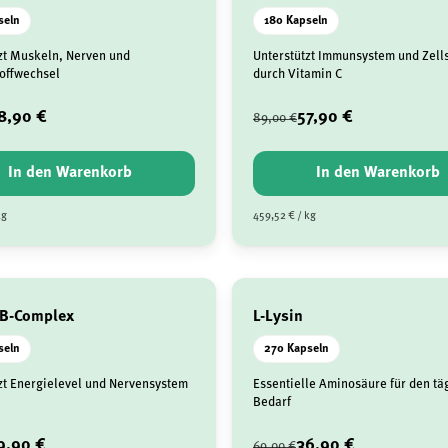
seln
180 Kapseln
zt Muskeln, Nerven und
Unterstützt Immunsystem und Zell
offwechsel
durch Vitamin C
8,90 €
57,90 €
89,00 €
In den Warenkorb
In den Warenkorb
kg
459,52 € / kg
 B-Complex
L-Lysin
seln
270 Kapseln
zt Energielevel und Nervensystem
Essentielle Aminosäure für den tä
Bedarf
9,90 €
36,90 €
69,00 €