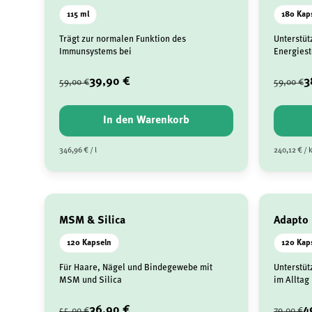
115 ml
180 Kap
Trägt zur normalen Funktion des
Unterstüt
Immunsystems bei
Energiest
39,90 €
3
59,00 €
59,00 €
In den Warenkorb
346,96 € / l
240,12 € / 
MSM & Silica
Adapto
120 Kapseln
120 Kap
Für Haare, Nägel und Bindegewebe mit
Unterstüt
MSM und Silica
im Alltag
36,90 €
4
55,00 €
79,00 €