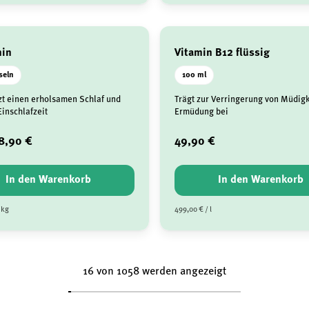
nin
Vitamin B12 flüssig
seln
100 ml
zt einen erholsamen Schlaf und
Trägt zur Verringerung von Müdigk
Einschlafzeit
Ermüdung bei
8,90 €
49,90 €
In den Warenkorb
In den Warenkorb
 kg
499,00 € / l
16 von 1058 werden angezeigt