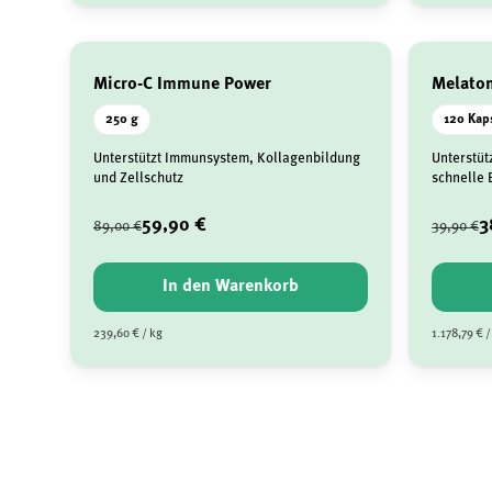
Micro-C Immune Power
Melato
250 g
120 Kap
Unterstützt Immunsystem, Kollagenbildung
Unterstüt
und Zellschutz
schnelle 
59,90 €
3
89,00 €
39,90 €
In den Warenkorb
239,60 € / kg
1.178,79 € /