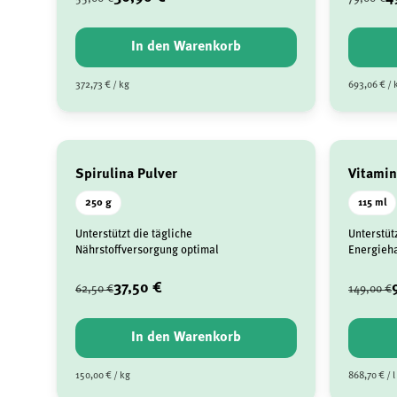
In den Warenkorb
372,73 € / kg
693,06 € / 
Spirulina Pulver
Vitamin
250 g
115 ml
Unterstützt die tägliche
Unterstüt
Nährstoffversorgung optimal
Energieh
37,50 €
62,50 €
149,00 €
In den Warenkorb
150,00 € / kg
868,70 € / l