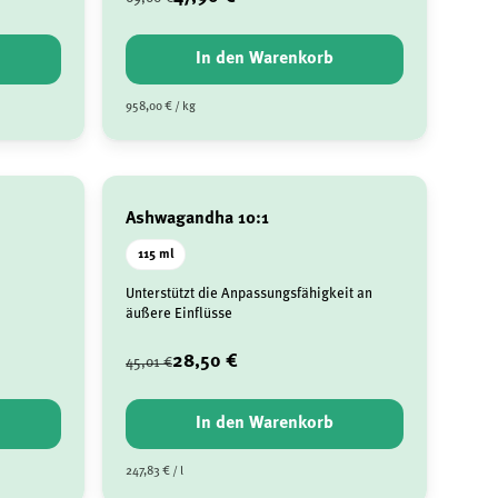
In den Warenkorb
958,00 € / kg
Ashwagandha 10:1
115 ml
Unterstützt die Anpassungsfähigkeit an
äußere Einflüsse
28,50 €
45,01 €
In den Warenkorb
247,83 € / l