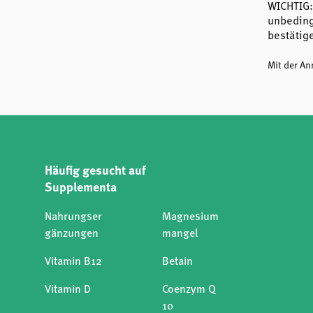
WICHTIG:
unbeding
bestätig
Mit der A
Häufig gesucht auf
Supplementa
Nahrungser
Magnesium
gänzungen
mangel
Vitamin B12
Betain
Vitamin D
Coenzym Q
10