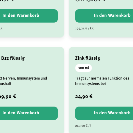
In den Warenkorb
In den Warenkorb
kg
195,24 € / kg
 B12 flüssig
Zink flüssig
100 ml
zt Nerven, Immunsystem und
Trägt zur normalen Funktion des
aushalt
Immunsystems bei
99,90 €
24,90 €
In den Warenkorb
In den Warenkorb
249,00 € / l