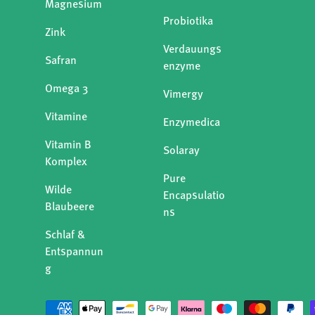
Magnesium
Probiotika
Zink
Verdauungs
Safran
enzyme
Omega 3
Vimergy
Vitamine
Enzymedica
Vitamin B
Solaray
Komplex
Pure
Wilde
Encapsulatio
Blaubeere
ns
Schlaf &
Entspannun
g
Zahlungsmethoden