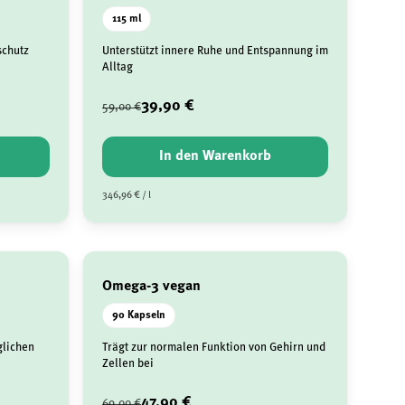
115 ml
schutz
Unterstützt innere Ruhe und Entspannung im
Alltag
39,90 €
59,00 €
In den Warenkorb
346,96 € / l
Omega-3 vegan
90 Kapseln
glichen
Trägt zur normalen Funktion von Gehirn und
Zellen bei
47,90 €
69,00 €