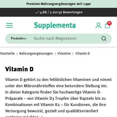
Premium-Nahrungsergänzungen seit 1990
Direkt zum Inhalt
Versandkostenfrei ab 50€
0 Art
0
Einloggen
Einka
Suchen
Suchen
Startseite
Nahrungsergänzungen
Vitamine
Vitamin D
Vitamin D
Vitamin D gehört zu den fettlöslichen Vitaminen und nimmt
unter den Mikronährstoffen eine besondere Stellung ein.
In dieser Kategorie finden Sie hochwertige Vitamin D-
Präparate – von Vitamin D3 Tropfen über Kapseln bis zu
Kombinationen mit Vitamin K2 – für Kundinnen, die ihre
Versorgung bewusst, gezielt und qualitätsorientiert