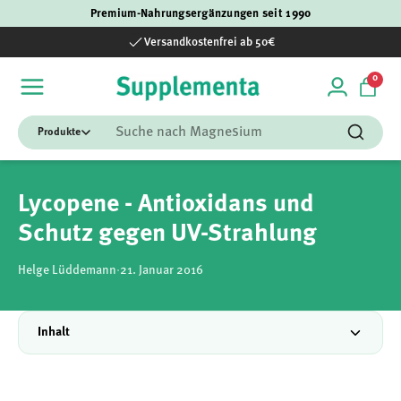
Premium-Nahrungsergänzungen seit 1990
Direkt zum Inhalt
Versandkostenfrei ab 50€
0 Art
0
Einloggen
Einka
Suchen
Suchen
Lycopene - Antioxidans und
Schutz gegen UV-Strahlung
Helge Lüddemann
·
21. Januar 2016
Inhalt