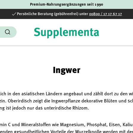
Premium-Nahrungsergänzungen seit 1990
Persönliche Beratung (gebührenfrei) unter
00800 / 17 17 67 17
Suchen
Ingwer
ich in den asiatischen Ländern angebaut und zählt dort zu den wi
zin. Oberirdisch zeigt die Ingwerpflanze dekorative Blüten und s
g ist jedoch nur das unterirdische Rhizom.
tamin C und Mineralstoffen wie Magnesium, Phosphat, Eisen, Kali
enden gesundheitlichen Vorteile der Wurzelknolle werden mit de