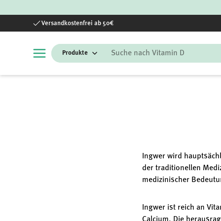
Direkt zum Inhalt
Versandkostenfrei ab 50€
Suchen
Ingwer wird hauptsächl
der traditionellen Medi
medizinischer Bedeutun
Ingwer ist reich an Vi
Calcium. Die herausrag