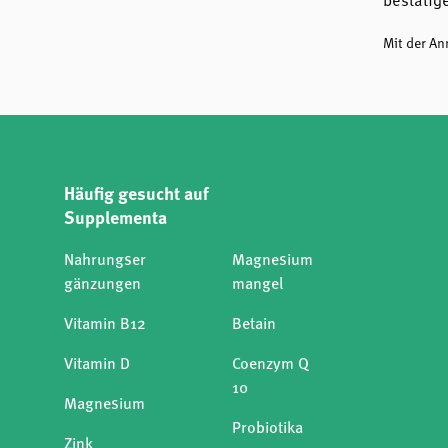
bestätig
Mit der A
Häufig gesucht auf
Supplementa
Nahrungser
Magnesium
gänzungen
mangel
Vitamin B12
Betain
Vitamin D
Coenzym Q
10
Magnesium
Probiotika
Zink