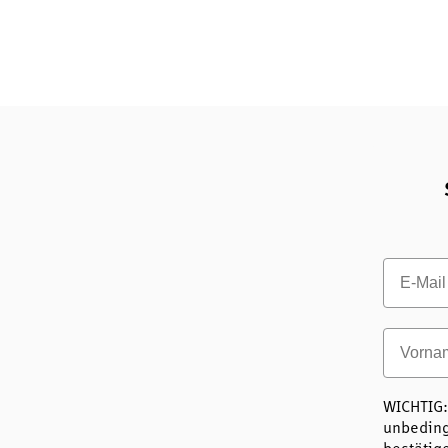
Email
Vornam
WICHTIG:
unbeding