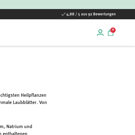
4,88 / 5 aus 92 Bewertungen
0 Artikel
0
Einloggen
Einkaufstas
chtigsten Heilpflanzen
chmale Laubblätter. Von
um, Natrium und
n enthaltenen