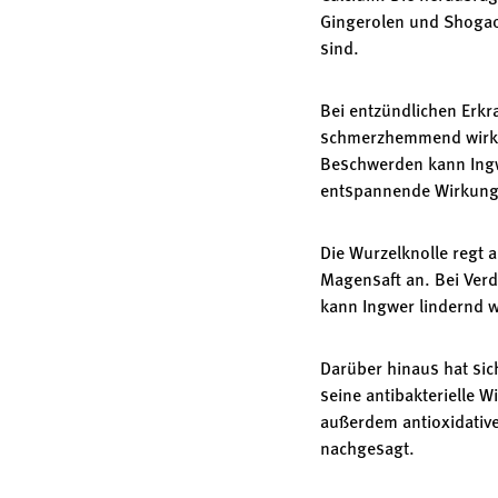
Gingerolen und Shogao
sind.
Bei entzündlichen Erk
schmerzhemmend wirken
Beschwerden kann Ingw
entspannende Wirkun
Die Wurzelknolle regt 
Magensaft an. Bei Ver
kann Ingwer lindernd 
Darüber hinaus hat sich
seine antibakterielle
außerdem antioxidativ
nachgesagt.