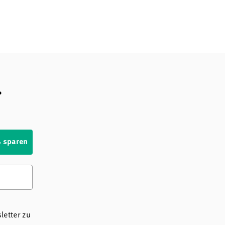
?
% sparen
etter zu