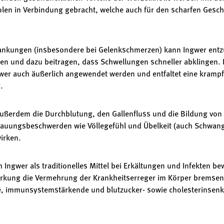
len in Verbindung gebracht, welche auch für den scharfen Gesch
rankungen (insbesondere bei Gelenkschmerzen) kann Ingwer ent
 und dazu beitragen, dass Schwellungen schneller abklingen. B
er auch äußerlich angewendet werden und entfaltet eine krampf
g.
außerdem die Durchblutung, den Gallenfluss und die Bildung von
dauungsbeschwerden wie Völlegefühl und Übelkeit (auch Schwang
wirken.
 Ingwer als traditionelles Mittel bei Erkältungen und Infekten be
 Wirkung die Vermehrung der Krankheitserreger im Körper bremse
e, immunsystemstärkende und blutzucker- sowie cholesterinsenk