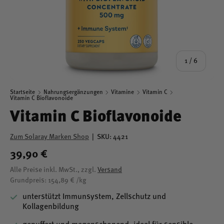
von
1
/
6
Startseite
Nahrungsergänzungen
Vitamine
Vitamin C
Vitamin C Bioflavonoide
Vitamin C Bioflavonoide
Zum Solaray Marken Shop
|
SKU:
4421
39,90 €
Alle Preise inkl. MwSt., zzgl.
Versand
Grundpreis: 154,89 € /kg
unterstützt Immunsystem, Zellschutz und
Kollagenbildung