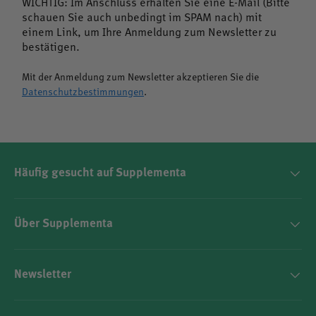
WICHTIG: Im Anschluss erhalten Sie eine E-Mail (Bitte
pflanzlicher Cellulose
schauen Sie auch unbedingt im SPAM nach) mit
einem Link, um Ihre Anmeldung zum Newsletter zu
Frei von Farb-, Aroma- und Konservierungsstoffen
bestätigen.
Mit der Anmeldung zum Newsletter akzeptieren Sie die
Laborgeprüft auf Reinheit und Wirkstoffgehalt
Datenschutzbestimmungen
.
Praktische Kapseln – einfach zu dosieren und
einzunehmen
Häufig gesucht auf Supplementa
Über Supplementa
Für wen ist das Produkt geeignet?
Newsletter
Geeignet für gesundheitsbewusste Menschen, die ihre
Vitamin-C-Zufuhr gezielt ergänzen möchten – etwa bei