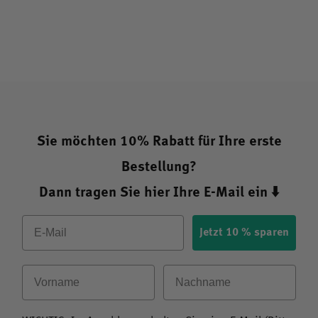
Bioflavonoide (u. a. Hesperidin und Rutin) sind natürliche
Pflanzenstoffe, die in Obst und Gemüse vorkommen.
Hagebutte und Acerola sind natürliche Vitamin-C-Quellen
und enthalten zusätzlich sekundäre Pflanzenstoffe. Diese
Angaben dienen ausschließlich der Beschreibung der
Inhaltsstoffe; eigenständige gesundheitsbezogene
Sie möchten 10% Rabatt für Ihre erste
Aussagen für diese Pflanzenstoffe werden nicht gemacht.
Bestellung?
Dann tragen Sie hier Ihre E-Mail ein ⬇️
Email
Jetzt 10 % sparen
Qualitätsmerkmale und Besonderheiten
Vorname
Nachname
Vegan – auch die Kapselhülle besteht aus