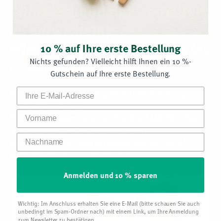
Jede Kapsel liefert 500 mg Vitamin C sowie 175 mg
"Die Gesundheit zu erhalten,
Bioflavonoid-, Rutin- und Hesperidin-Konzentrat plus
Pflanzenextrakte aus Hagebutte und Acerola. Das Produkt
zu entwickeln,
ist vegan, laborgeprüft und frei von künstlichen
10 % auf Ihre erste Bestellung
wiederherzustellen — das ist
Zusatzstoffen.
Nichts gefunden? Vielleicht hilft Ihnen ein 10 %-
unser Antrieb."
Gutschein auf Ihre erste Bestellung.
500 mg Vitamin C pro Kapsel
Bei Supplementa ist die persönliche Beratung
selbstverständlich.
Vorname
Haben Sie Fragen zu einem Produkt? Möchten Sie
175 mg Bioflavonoid-, Rutin- und Hesperidin-
Konzentrat
eine Beratung in Anspruch nehmen?
Nachname
Rufen Sie uns an oder schreiben Sie uns eine E-
Mail. Wir sind gerne für Sie da!
Gepuffert – besonders magenfreundlich
Anmelden und 10 % sparen
Vegan, laborgeprüft und ohne künstliche
Zusatzstoffe
Wichtig: Im Anschluss erhalten Sie eine E-Mail (bitte schauen Sie auch
unbedingt im Spam-Ordner nach) mit einem Link, um Ihre Anmeldung
zum Newsletter zu bestätigen.