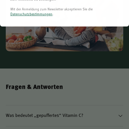
Mit der Anmeldung zum Newsletter akzeptieren Sie die
Datenschutzbestimmungen
.
Gesundheitsbezogene Eigenschaften von
Vitamin C
Vitamin C (L-Ascorbinsäure) ist ein essenzieller
Mikronährstoff. Zugelassene gesundheitsbezogene
Aussagen (VO (EU) Nr. 432/2012) für Vitamin C umfassen:
Fragen & Antworten
Trägt zur normalen Funktion des Immunsystems bei
Trägt dazu bei, die Zellen vor oxidativem Stress zu
schützen
Was bedeutet „gepuffertes“ Vitamin C?