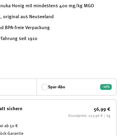
anuka Honig mit mindestens 400 mg/kg MGO
, original aus Neuseeland
 und BPA-freie Verpackung
fahrung seit 1910
Spar-Abo
-10%
att sichern
56,99 €
Grundpreis: 227,96 € / kg
ei ab 50 €
rück-Garantie