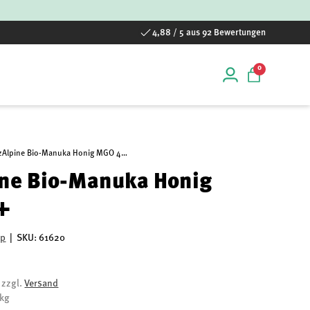
4,88 / 5 aus 92 Bewertungen
0 Artikel
0
Einloggen
Einkaufstas
TranzAlpine Bio-Manuka Honig MGO 400+
ine Bio-Manuka Honig
+
op
|
SKU:
61620
, zzgl.
Versand
/kg