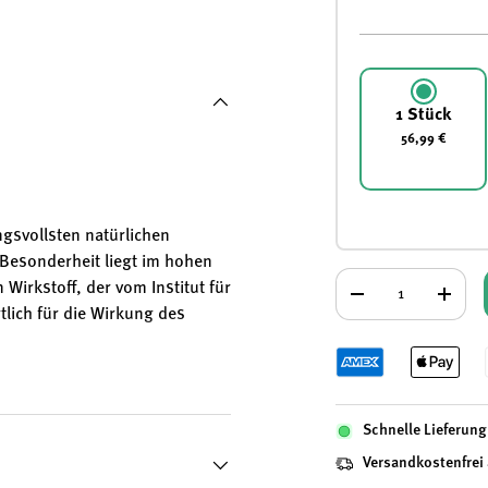
 laden
Galerieansicht laden
Bild 5 in Galerieansicht laden
Bild 6 in Galerieansicht laden
Bild 7 in Galerieansicht laden
Bild 8 in Galerieansic
Bild 9 i
1 Stück
56,99 €
gsvollsten natürlichen
 Besonderheit liegt im hohen
Anzahl
 Wirkstoff, der vom Institut für
-
+
lich für die Wirkung des
O-Wert von über 400 mg/kg
 das Immunsystem, die
Schnelle Lieferung 
Versandkostenfrei