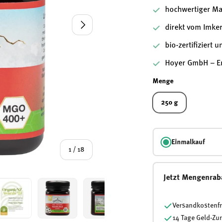
hochwertiger M
Nächste
direkt vom Imker
bio-zertifiziert
Hoyer GmbH – Er
Menge
250 g
Einmalkauf
von
1
/
18
Jetzt Mengenrab
Versandkostenfr
14 Tage Geld-Zu