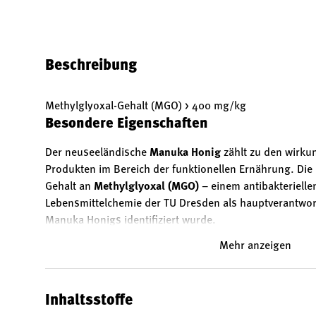
Bild 1 in Galerieansicht laden
Bild 2 in Galerieansicht laden
Bild 3 in Galerieansicht
Bild 4 in 
Beschreibung
Methylglyoxal-Gehalt (MGO) > 400 mg/kg
Besondere Eigenschaften
Der neuseeländische
Manuka Honig
zählt zu den wirkun
Produkten im Bereich der funktionellen Ernährung. Die
Gehalt an
Methylglyoxal (MGO)
– einem antibakteriellen
Lebensmittelchemie der TU Dresden als hauptverantwort
Manuka Honigs identifiziert wurde.
Mehr anzeigen
Dieser BIO Manuka Honig enthält einen zertifizierten
MG
und bietet damit eine hochwirksame Unterstützung für
Wundheilung sowie die allgemeine Darmgesundheit.
Inhaltsstoffe
Produktmerkmale