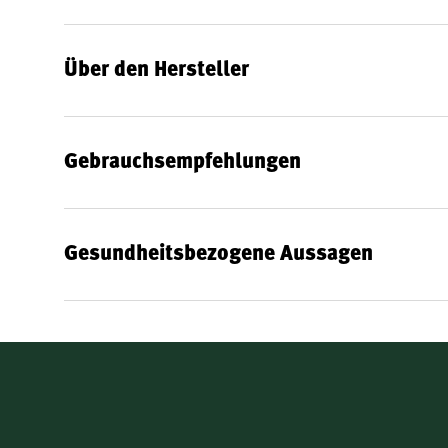
100% BIO Premium Qualität
100% Original-Abfüllung aus Neuseeland
Über den Hersteller
100% MGO-zertifiziert
– mindestens 400 mg/kg
Nachhaltig verpackt:
BPA-frei und vollständig re
Kontrollierte ökologische Bienenhaltung
nach d
Gebrauchsempfehlungen
Herstellerinformation
Der Hersteller
TranzAlpine
wurde 1910 gegründet und g
Gesundheitsbezogene Aussagen
traditionsreichsten Honigproduzenten Neuseelands. Sei
Unternehmen streng nach ökologischen Standards und ist
Die Abfüllung erfolgt direkt vor Ort in Neuseeland durc
Frische und Authentizität.