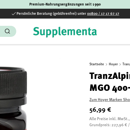
Premium-Nahrungsergänzungen seit 1990
Persönliche Beratung (gebührenfrei) unter
00800 / 17 17 67 17
Suchen
Startseite
Hoyer
TranzAlp
MGO 400
Zum Hoyer Marken Sh
56,99 €
Alle Preise inkl. MwSt.
Grundpreis: 227,96 € 