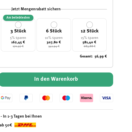
ht laden
n Galerieansicht laden
Bild 10 in Galerieansicht laden
Bild 11 in Galerieansicht laden
Bild 12 in Galerieansicht laden
Bild 13 in Galeriean
Bild 1
Jetzt Mengenrabatt sichern
Am beliebtesten
3 Stück
6 Stück
12 Stück
5% sparen
10% sparen
15% sparen
162,45 €
307,80 €
581,40 €
170,97 €
341,94 €
683,88 €
Gesamt
:
56,99 €
In den Warenkorb
- In 1-3 Tagen bei Ihnen
 ab 50€