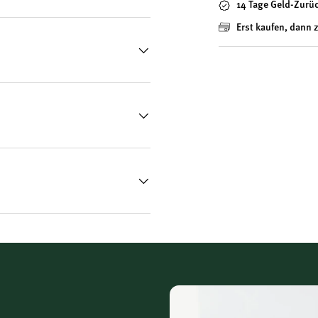
14 Tage Geld-Zurü
Erst kaufen, dann 
cycelbar
en „biogro“-Richtlinien
ehört zu den
t 1993 arbeitet das
 als BIO-Imkerei zertifiziert.
h den Imker – für maximale