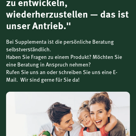
zu entwickeln,
1390 kJ /
Energie
wiederherzustellen — das ist
330,2 kcal
unser Antrieb."
Fett
0,16 g
Bei Supplementa ist die persönliche Beratung
selbstverständlich.
–– davon gesättigte
0,05 g
Haben Sie Fragen zu einem Produkt? Möchten Sie
Fettsäuren
eine Beratung in Anspruch nehmen?
Rufen Sie uns an oder schreiben Sie uns eine E-
Kohlenhydrate
83 g
Mail. Wir sind gerne für Sie da!
–– davon Zucker
80 g
Eiweiß
0,3 g
Salz
0,01 g