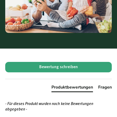
* Referenzmengen gemäß EU 1169/2011
Verwendungsmöglichkeiten
Als Aufstrich auf Brot oder Toast
In Porridge oder Müsli
Zum Verfeinern von Smoothies
Für Gebäck und Süßspeisen
Über warme Waffeln oder Pfannkuchen träufeln
New content loaded
Bewertung schreiben
Bio · Naturrein
Produktbewertungen
Fragen
- Für dieses Produkt wurden noch keine Bewertungen
abgegeben -