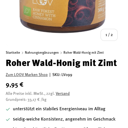
von
1
/
2
Startseite
Nahrungsergänzungen
Roher Wald-Honig mit Zimt
Roher Wald-Honig mit Zimt
Zum LOOV Marken Shop
|
SKU:
LV099
9,95 €
Alle Preise inkl. MwSt., zzgl.
Versand
Grundpreis: 33,17 € /kg
unterstützt ein stabiles Energieniveau im Alltag
seidig-weiche Konsistenz, angenehm im Geschmack