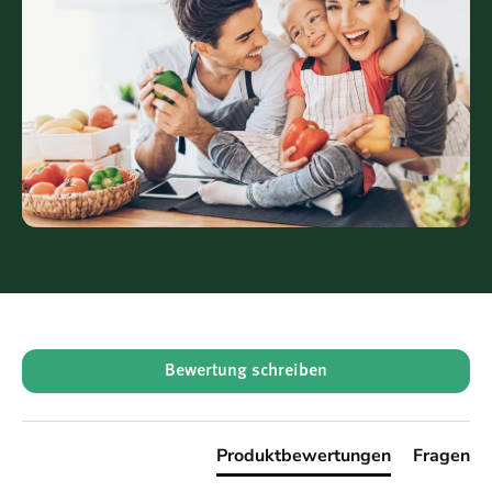
Eiweiß
0,3 g
Salz
0,01 g
* Referenzmengen gemäß EU 1169/2011
Verwendungsmöglichkeiten
Als Brotaufstrich auf Toast oder Roggenbrot
In Haferflocken oder Porridge
Als natürliche Süße im Smoothie
Zum Backen als Zuckerersatz
New content loaded
Über Pfannkuchen oder Waffeln träufeln
Bewertung schreiben
Produktbewertungen
Fragen
Bio · Naturrein