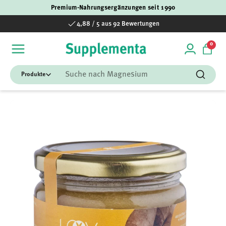
Premium-Nahrungsergänzungen seit 1990
Direkt zum Inhalt
4,88 / 5 aus 92 Bewertungen
0 Art
0
Einloggen
Einka
Suchen
Suchen