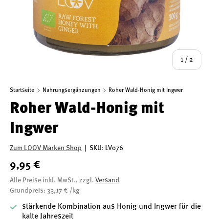
von
1
/
2
Startseite
Nahrungsergänzungen
Roher Wald-Honig mit Ingwer
Roher Wald-Honig mit
Ingwer
Zum LOOV Marken Shop
|
SKU:
LV076
9,95 €
Alle Preise inkl. MwSt., zzgl.
Versand
Grundpreis: 33,17 € /kg
stärkende Kombination aus Honig und Ingwer für die
kalte Jahreszeit