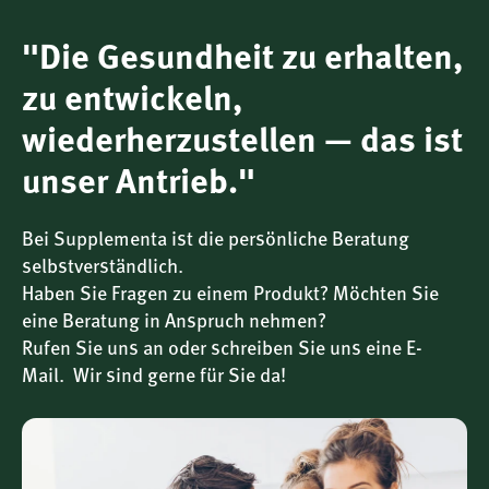
* aus ökologischem Landbau
"Die Gesundheit zu erhalten,
Nährwerte pro 100 g
Menge
zu entwickeln,
wiederherzustellen — das ist
1389 kJ /
Energie
330,5 kcal
unser Antrieb."
Fett
0,16 g
Bei Supplementa ist die persönliche Beratung
selbstverständlich.
Haben Sie Fragen zu einem Produkt? Möchten Sie
–– davon gesättigte
0,05 g
eine Beratung in Anspruch nehmen?
Fettsäuren
Rufen Sie uns an oder schreiben Sie uns eine E-
Mail. Wir sind gerne für Sie da!
Kohlenhydrate
83 g
–– davon Zucker
80 g