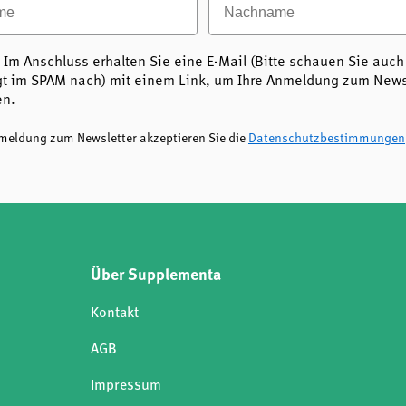
Bioflavonoiden, Bromelain und
.
 Im Anschluss erhalten Sie eine E-Mail (Bitte schauen Sie auch
ung mit Bioflavonoiden,
t im SPAM nach) mit einem Link, um Ihre Anmeldung zum Newsl
en.
e sich für ein hochwertiges
nmeldung zum Newsletter akzeptieren Sie die
Datenschutzbestimmungen
nzentrierter Form bietet. Die
in und Vitamin C ergänzt Ihre
d setzen Sie auf geprüfte
eit. Mega-Quercetin 600 mg –
 möchten.
Über Supplementa
Kontakt
AGB
Impressum