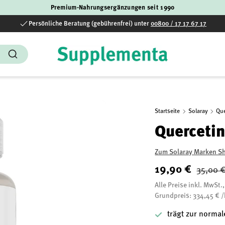
Premium-Nahrungsergänzungen seit 1990
Persönliche Beratung (gebührenfrei) unter
00800 / 17 17 67 17
Suchen
Startseite
Solaray
Qu
Querceti
Zum Solaray Marken S
19,90 €
35,00 
Alle Preise inkl. MwSt.
Grundpreis: 334,45 € 
trägt zur norma