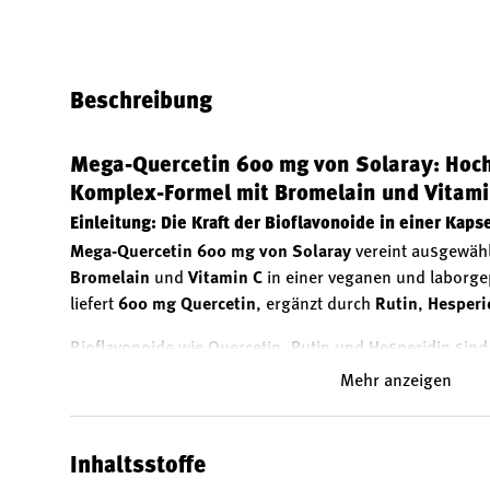
Bild 1 in Galerieansicht laden
Bild 2 in Galerieansicht laden
Bild 3 in Galerieansicht
Bild 4 in 
Beschreibung
Mega-Quercetin 600 mg von Solaray: Hoch
Komplex-Formel mit Bromelain und Vitami
Einleitung: Die Kraft der Bioflavonoide in einer Kaps
Mega-Quercetin 600 mg von Solaray
vereint ausgewähl
Bromelain
und
Vitamin C
in einer veganen und laborge
liefert
600 mg Quercetin
, ergänzt durch
Rutin
,
Hesperi
Bioflavonoide wie Quercetin, Rutin und Hesperidin sind 
Verbindung mit Vitamin C und Bromelain bieten sie ein
Mehr anzeigen
eine ausgewogene Ernährung.
Die Hauptinhaltsstoffe im Fokus: Quercetin, Rutin, 
Inhaltsstoffe
Vitamin C
Quercetin – Ein bekanntes Bioflavonoid