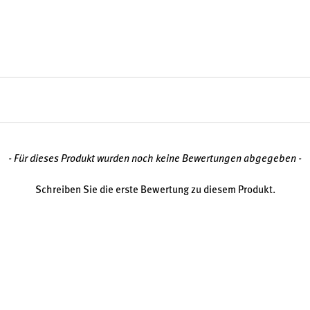
ogene Versorgung mit
00 mg von Solaray
nd Vitamin C
nfrei
dürfnisse
- Für dieses Produkt wurden noch keine Bewertungen abgegeben -
fältige Auswahl und
ität.
Schreiben Sie die erste Bewertung zu diesem Produkt.
rschiedene Weise zur
ten, von der EU zugelassenen
stems während und nach