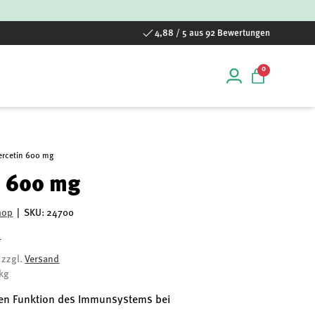
4,88 / 5 aus 92 Bewertungen
0 Artikel
0
Einloggen
Einkaufstas
ercetin 600 mg
n 600 mg
hop
|
SKU:
24700
€
, zzgl.
Versand
/kg
len Funktion des Immunsystems bei