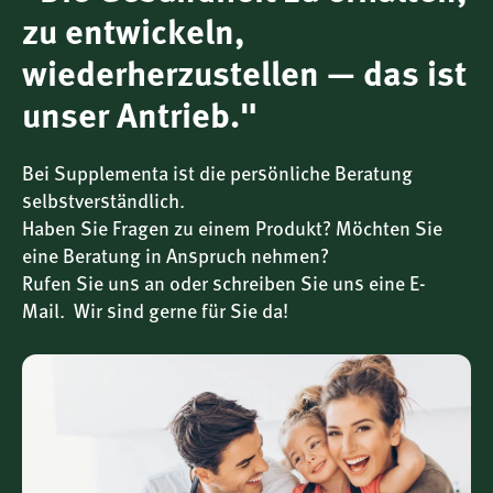
gut verträglich und frei von tierischen Bestandteilen.
zu entwickeln,
Konservierungsstoffe, synthetische Farbstoffe oder
wiederherzustellen — das ist
künstliche Aromen sind nicht enthalten.
unser Antrieb."
Einfache Anwendung – 2 Kapseln täglich
Die empfohlene Tagesdosis beträgt zwei Kapseln –
idealerweise verteilt über den Tag oder zu den Mahlzeiten
Bei Supplementa ist die persönliche Beratung
einzunehmen. So lässt sich die pflanzliche Unterstützung
selbstverständlich.
harmonisch in den Alltag integrieren.
Haben Sie Fragen zu einem Produkt? Möchten Sie
eine Beratung in Anspruch nehmen?
Rufen Sie uns an oder schreiben Sie uns eine E-
Mail. Wir sind gerne für Sie da!