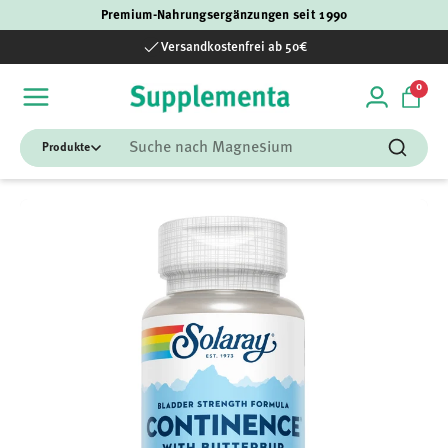
Premium-Nahrungsergänzungen seit 1990
Direkt zum Inhalt
Versandkostenfrei ab 50€
0 Art
0
Einloggen
Einka
Suchen
Suchen