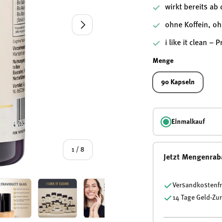
wirkt bereits ab
Nächste
ohne Koffein, oh
i like it clean –
Menge
90 Kapseln
Einmalkauf
von
1
/
8
Jetzt Mengenrab
Versandkostenfr
14 Tage Geld-Zu