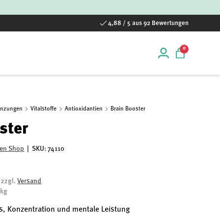
4,88 / 5 aus 92 Bewertungen
0 Artikel
0
Einloggen
Einkaufstas
änzungen
Vitalstoffe
Antioxidantien
Brain Booster
ster
rken Shop
|
SKU:
74110
, zzgl.
Versand
/kg
us, Konzentration und mentale Leistung