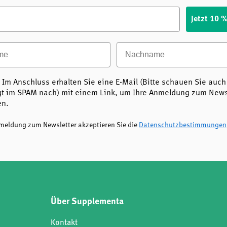
Jetzt 10 
ie der Grundidee in sich – von
e
Nachname
is zur nachhaltigen
e Sortiment und unterstützt
 Im Anschluss erhalten Sie eine E-Mail (Bitte schauen Sie auch
t im SPAM nach) mit einem Link, um Ihre Anmeldung zum Newsl
en.
off europäischer
nmeldung zum Newsletter akzeptieren Sie die
Datenschutzbestimmungen
Über Supplementa
Kontakt