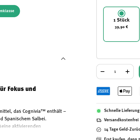
 laden
Galerieansicht laden
Bild 5 in Galerieansicht laden
Bild 6 in Galerieansicht laden
Bild 7 in Galerieansicht laden
Bild 8 in Galerieansic
enklasse
1 Stück
39,90 €
Anzahl
-
+
für Fokus und
Schnelle Lieferung 
ittel, das Cognivia™ enthält –
nd Spanischem Salbei.
Versandkostenfrei
seine aktivierenden
14 Tage Geld-Zurü
ensalbeis wertvolle sekundäre
Erst kaufen, dann 