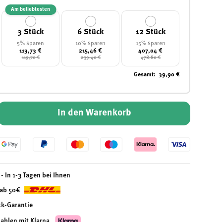
ht laden
Am beliebtesten
3 Stück
6 Stück
12 Stück
5% sparen
10% sparen
15% sparen
113,73 €
215,46 €
407,04 €
119,70 €
239,40 €
478,80 €
Gesamt
:
39,90 €
In den Warenkorb
- In 1-3 Tagen bei Ihnen
 ab 50€
ck-Garantie
zahlen mit Klarna