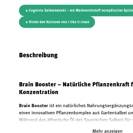
Bild 1 in Galerieansicht laden
Bild 2 in Galerieansicht laden
Bild 3 in Galerieansicht
Bild 4 in 
Cognivia Salbeiextrakt – ein Markenrohstoff europäischer Spitz
Hinter den Kulissen von i like it clean
Beschreibung
Brain Booster – Natürliche Pflanzenkraft 
Konzentration
Brain Booster
ist ein natürliches Nahrungsergänzungsm
einen innovativen Pflanzenkomplex aus Gartensalbei u
Während das ätherische Öl des Spanischen Salbeis für 
Eigenschaften bekannt ist, liefern die Blätter des Gart
Mehr anzeigen