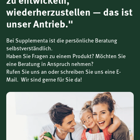
zu entwickeln,
Vitamin B3 (Niacin):
Fördert die normale Funktion
wiederherzustellen — das ist
des Nervensystems und die psychische Funktion,
trägt zur Verringerung von Müdigkeit bei.
unser Antrieb."
Vitamin B5 (Pantothensäure):
Trägt zu einer
normalen geistigen Leistung und zur normalen
Bei Supplementa ist die persönliche Beratung
Synthese und zum normalen Stoffwechsel von
selbstverständlich.
Steroidhormonen, Vitamin D und einigen
Haben Sie Fragen zu einem Produkt? Möchten Sie
Neurotransmittern bei.
eine Beratung in Anspruch nehmen?
Vitamin B6:
Trägt zu einer normalen Funktion des
Rufen Sie uns an oder schreiben Sie uns eine E-
Immunsystems, zur normalen Bildung roter
Mail. Wir sind gerne für Sie da!
Blutkörperchen und zur Regulierung der
Hormontätigkeit bei.
Folsäure:
Hat eine Funktion bei der Zellteilung, trägt
zur normalen Blutbildung und zur normalen
psychischen Funktion bei.
Vitamin B12:
Trägt zu einer normalen Bildung roter
Blutkörperchen, zur normalen Funktion des