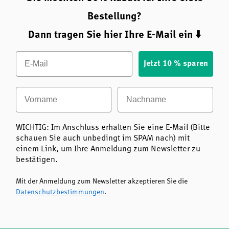
Vitamin B6, B12 und Folsäure tragen zu einer
Bestellung?
normalen Funktion des Immunsystems bei.
Dann tragen Sie hier Ihre E-Mail ein ⬇️
Schutz vor oxidativem Stress:
Vitamin C und
Riboflavin tragen dazu bei, die Zellen vor oxidativem
Email
Stress zu schützen.
Jetzt 10 % sparen
Erhalt der geistigen Leistungsfähigkeit:
Vorname
Nachname
Pantothensäure, Niacin, Vitamin B6, B12 und
Folsäure tragen zu einer normalen psychischen
Funktion bei.
WICHTIG: Im Anschluss erhalten Sie eine E-Mail (Bitte
Besondere Qualitätsmerkmale von Balanced B - 50 & C
schauen Sie auch unbedingt im SPAM nach) mit
von Orthica
einem Link, um Ihre Anmeldung zum Newsletter zu
Hochdosierte, abgestimmte B-Vitamin-
bestätigen.
Kombination
– für eine umfassende
Unterstützung von Nerven, Energie und
Mit der Anmeldung zum Newsletter akzeptieren Sie die
Immunsystem.
Datenschutzbestimmungen
.
Mit Vitamin C
– für zusätzlichen Zellschutz und
Unterstützung der Immunfunktion.
Frei von Zucker, künstlichen Konservierungs-,