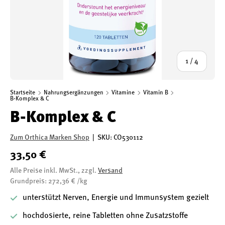
von
1
/
4
Startseite
Nahrungsergänzungen
Vitamine
Vitamin B
B-Komplex & C
B-Komplex & C
Zum Orthica Marken Shop
|
SKU:
CO530112
33,50 €
Alle Preise inkl. MwSt., zzgl.
Versand
Grundpreis: 272,36 € /kg
unterstützt Nerven, Energie und Immunsystem gezielt
hochdosierte, reine Tabletten ohne Zusatzstoffe