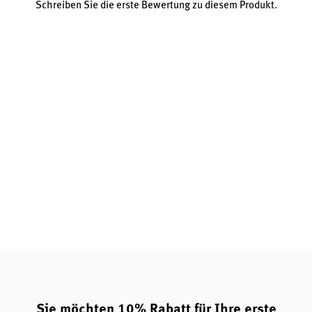
Schreiben Sie die erste Bewertung zu diesem Produkt.
Sportlich aktive Personen und Menschen mit
erhöhtem Energiebedarf
Vegetarier und Veganer, die auf eine ausreichende
Versorgung mit B-Vitaminen achten möchten
Ältere Menschen, deren Nährstoffaufnahme über die
Nahrung oft reduziert ist
Eigenschaften der Inhaltsstoffe
Die
Balanced B - 50 & C
Tabletten von Orthica liefern eine
umfassende Versorgung mit allen B-Vitaminen in
abgestimmten Mengen, ergänzt durch Vitamin C sowie
Cholin, Inositol und PABA.
Unterstützung des Energiestoffwechsels:
Die
enthaltenen B-Vitamine und Vitamin C tragen zu
einem normalen Energiestoffwechsel und zur
Verringerung von Müdigkeit bei.
Sie möchten 10% Rabatt für Ihre erste
Funktion des Immunsystems:
Vitamin C sowie