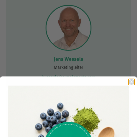
Jens Wessels
Marketingleiter
jwessels@supplementa.com