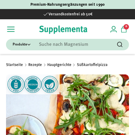
Premium-Nahrungsergänzungen seit 1990
Direkt zum Inhalt
Versandkostenfrei ab 50€
0 Art
0
Einloggen
Einka
Suchen
Suchen
Startseite
Rezepte
Hauptgerichte
Süßkartoffelpizza