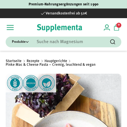
Premium-Nahrungsergänzungen seit 1990
Direkt zum Inhalt
Versandkostenfrei ab 50€
0 Art
0
Einloggen
Einka
Suchen
Suchen
Startseite
Rezepte
Hauptgerichte
Pinke Mac & Cheese Pasta – Cremig, leuchtend & vegan