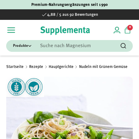
Premium-Nahrungsergänzungen seit 1990
Direkt zum Inhalt
4,88 / 5 aus 92 Bewertungen
0 Art
0
Einloggen
Einka
Suchen
Suchen
Startseite
Rezepte
Hauptgerichte
Nudeln mit Grünem Gemüse