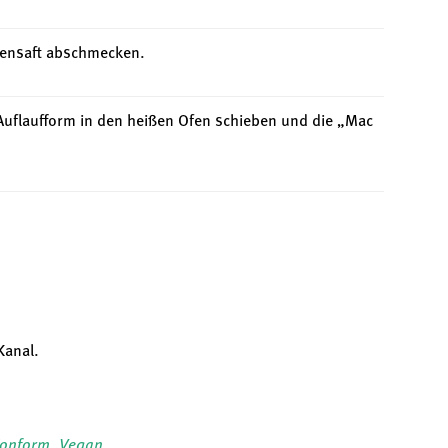
onensaft abschmecken.
Auflaufform in den heißen Ofen schieben und die „Mac
Kanal.
onform
,
Vegan