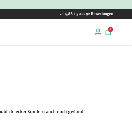
4,88 / 5 aus 92 Bewertungen
0 Artikel
0
Einloggen
Einkaufstas
laublich lecker sondern auch noch gesund!