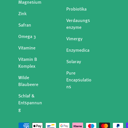
Magnesium
Probiotika
Zink
Verdauungs
Safran
enzyme
Omega 3
Vimergy
Vitamine
Enzymedica
Vitamin B
Solaray
Komplex
Pure
Wilde
Encapsulatio
Blaubeere
ns
Schlaf &
Entspannun
g
Zahlungsmethoden