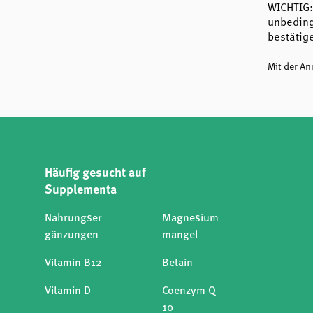
WICHTIG:
unbeding
bestätig
Mit der A
Häufig gesucht auf
Supplementa
Nahrungser
Magnesium
gänzungen
mangel
Vitamin B12
Betain
Vitamin D
Coenzym Q
10