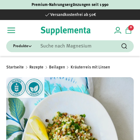
Premium-Nahrungsergänzungen seit 1990
Direkt zum Inhalt
Versandkostenfrei ab 50€
0 Art
0
Einloggen
Einka
Suchen
Suchen
Startseite
Rezepte
Beilagen
Kräuterreis mit Linsen