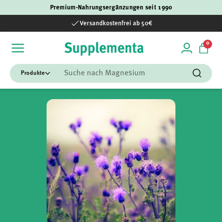
Premium-Nahrungsergänzungen seit 1990
Direkt zum Inhalt
Versandkostenfrei ab 50€
0 Art
0
Einloggen
Einka
Suchen
Suchen