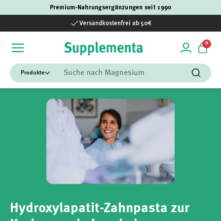
Premium-Nahrungsergänzungen seit 1990
Direkt zum Inhalt
Versandkostenfrei ab 50€
0 Art
0
Einloggen
Einka
Suchen
Suchen
Hydroxylapatit-Zahnpasta zur