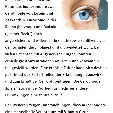
In den Augen kommen von
Natur aus insbesondere zwei
Carotinoide vor:
Lutein und
Zeaxanthin.
Diese sind in der
Retina (Netzhaut) und Makula
(„gelber Fleck“) hoch
angereichert und wirken antioxidativ sowie schützend vor
den Schäden durch blaues und ultraviolettes Licht. Bei
vielen Patienten mit Augenerkrankungen konnten
erniedrigte Konzentrationen an Lutein und Zeaxanthin
festgestellt werden. Eine erhöhte Zufuhr kann sich deshalb
positiv auf das Fortschreiten der Erkrankungen auswirken
und zum Erhalt der Sehkraft beitragen. Die Carotinoide
spielen auch in der Vorbeugung etlicher anderer
Erkrankungen eine zentrale Rolle.
Des Weiteren zeigen Untersuchungen, dass insbesondere
eine mangelhafte Versorgung mit
Vitamin C
zur