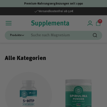
Premium-Nahrungsergänzungen seit 1990
Direkt zum Inhalt
Versandkostenfrei ab 50€
0 Art
0
Einloggen
Einka
Suchen
Suchen
Alle Kategorien