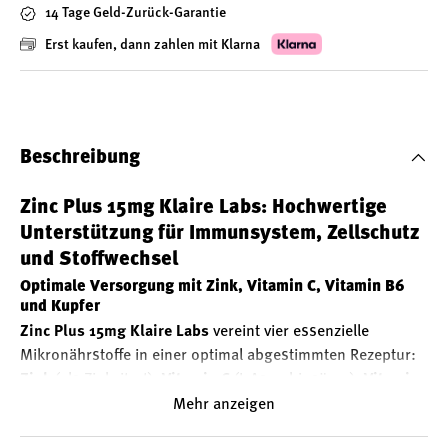
14 Tage Geld-Zurück-Garantie
Erst kaufen, dann zahlen mit Klarna
Beschreibung
Zinc Plus 15mg Klaire Labs: Hochwertige
Unterstützung für Immunsystem, Zellschutz
und Stoffwechsel
Optimale Versorgung mit Zink, Vitamin C, Vitamin B6
und Kupfer
Zinc Plus 15mg Klaire Labs
vereint vier essenzielle
Mikronährstoffe in einer optimal abgestimmten Rezeptur:
Zink
(als Zinkcitrat),
Vitamin C
(L-Ascorbinsäure),
Vitamin
B6
(Pyridoxinhydrochlorid) und
Kupfer
(als Bisglycinat,
Mehr anzeigen
TRAACS®). Diese Kombination unterstützt zahlreiche