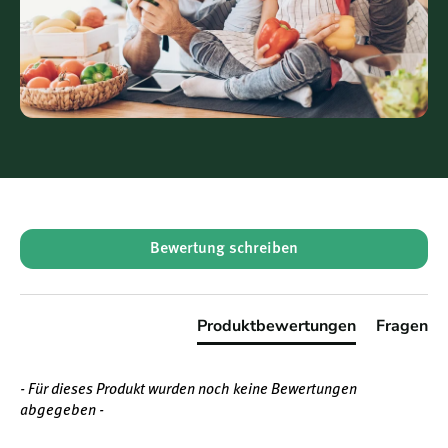
Zinkcitrat und Kupfer als Kupfer-Bisglycinat
(TRAACS®) sorgen für eine gute Aufnahme und
Verträglichkeit.
Synergistische Rezeptur:
Die gezielte
Kombination von Zink, Vitamin C, Vitamin B6 und
Kupfer unterstützt zahlreiche normale
Stoffwechselprozesse.
Reinheit und Verträglichkeit:
Frei von Gluten,
Laktose, Soja, künstlichen Farb- und
Konservierungsstoffen, Hefe, Fisch, Ei, Erdnüssen
und anderen Allergenen. Ideal für sensible
New content loaded
Personen und Allergiker.
Bewertung schreiben
Vegan und ohne Gentechnik:
Die Kapselhülle
besteht aus pflanzlicher Cellulose, das Produkt
ist für Vegetarier und Veganer geeignet.
Produktbewertungen
Fragen
Vertrauenswürdige Qualität:
Hergestellt nach
hohen Standards und Qualitätskontrollen.
Für wen eignet sich Zinc Plus 15mg Klaire Labs
- Für dieses Produkt wurden noch keine Bewertungen
besonders?
abgegeben -
Dieses Produkt richtet sich an alle, die ihre tägliche