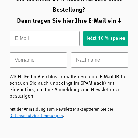
Schützt die Zellen vor oxidativem Stress
– durch
die antioxidativen Eigenschaften der enthaltenen
Bestellung?
Mikronährstoffe
Dann tragen Sie hier Ihre E-Mail ein ⬇️
Trägt zur Erhaltung normaler Haut, Haare, Nägel
und Bindegewebe bei
– unterstützt durch Zink,
Email
Kupfer und Vitamin C
Jetzt 10 % sparen
Unterstützt den Energiestoffwechsel und die
psychische Funktion
– durch Vitamin B6 und
Vorname
Nachname
Vitamin C
Besonders gut verträglich und frei von
unerwünschten Zusatzstoffen
Synergistische Wirkmechanismen
WICHTIG: Im Anschluss erhalten Sie eine E-Mail (Bitte
schauen Sie auch unbedingt im SPAM nach) mit
Die Kombination aus
Zink
,
Vitamin C
,
Vitamin B6
und
einem Link, um Ihre Anmeldung zum Newsletter zu
Kupfer
in
Zinc Plus 15mg Klaire Labs
unterstützt
bestätigen.
zahlreiche normale Körperfunktionen. Zink und Kupfer
sollten gemeinsam ergänzt werden, um ein ausgewogenes
Mit der Anmeldung zum Newsletter akzeptieren Sie die
Verhältnis im Mineralstoffhaushalt zu gewährleisten.
Datenschutzbestimmungen
.
Vitamin C trägt zur Regeneration der reduzierten Form von
Vitamin E bei. Vitamin B6 unterstützt den normalen
Aminosäurestoffwechsel.