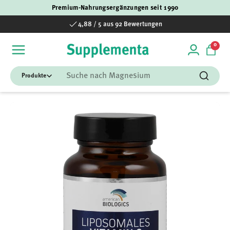
Premium-Nahrungsergänzungen seit 1990
Direkt zum Inhalt
4,88 / 5 aus 92 Bewertungen
0 Art
0
Einloggen
Einka
Suchen
Suchen