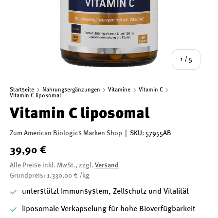
von
1
/
5
Startseite
Nahrungsergänzungen
Vitamine
Vitamin C
Vitamin C liposomal
Vitamin C liposomal
Zum American Biologics Marken Shop
|
SKU:
57955AB
39,90 €
Alle Preise inkl. MwSt., zzgl.
Versand
Grundpreis: 1.330,00 € /kg
unterstützt Immunsystem, Zellschutz und Vitalität
liposomale Verkapselung für hohe Bioverfügbarkeit