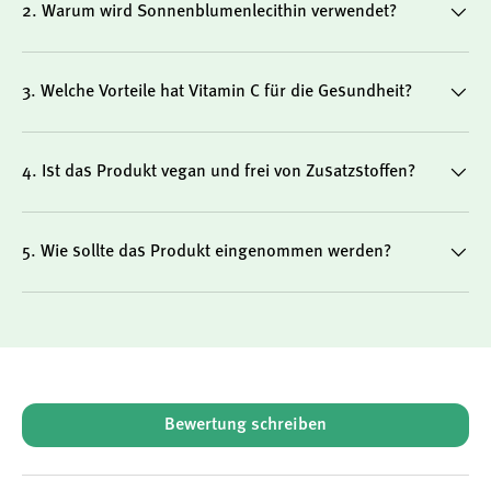
2. Warum wird Sonnenblumenlecithin verwendet?
Liposomale Technologie
3. Welche Vorteile hat Vitamin C für die Gesundheit?
Liposomen sind mikroskopisch kleine Strukturen aus
Phospholipiden, die in diesem Produkt zur Einbettung des
4. Ist das Produkt vegan und frei von Zusatzstoffen?
Vitamin C dienen. Die Phospholipide stammen aus
Sonnenblumenlecithin und sind frei von Soja,
gentechnikfrei und vegan.
5. Wie sollte das Produkt eingenommen werden?
Für wen ist Liposomales Vitamin C von
American Biologics geeignet?
New content loaded
Bewertung schreiben
Für Menschen, die ihre Ernährung gezielt mit Vitamin C