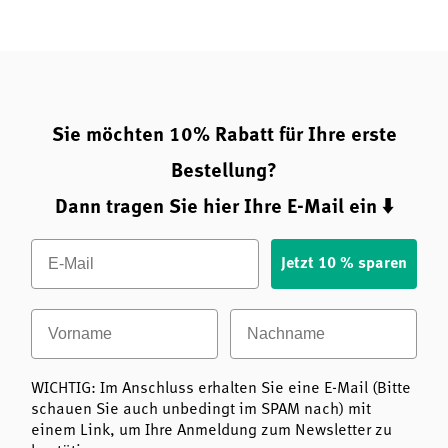
600 mg Vitamin C pro Tagesdosis (2 Kapseln)
Phospholipide aus Sonnenblumenlecithin – ohne
Soja und frei von Gentechnik
Sie möchten 10% Rabatt für Ihre erste
Bestellung?
vegan, glutenfrei und hypoallergen
Dann tragen Sie hier Ihre E-Mail ein ⬇️
keine künstlichen Zusatzstoffe, keine
Email
Jetzt 10 % sparen
Konservierungsmittel, keine Farbstoffe
Vorname
Nachname
hergestellt nach modernen Standards für Reinheit
und Qualität
WICHTIG: Im Anschluss erhalten Sie eine E-Mail (Bitte
schauen Sie auch unbedingt im SPAM nach) mit
einem Link, um Ihre Anmeldung zum Newsletter zu