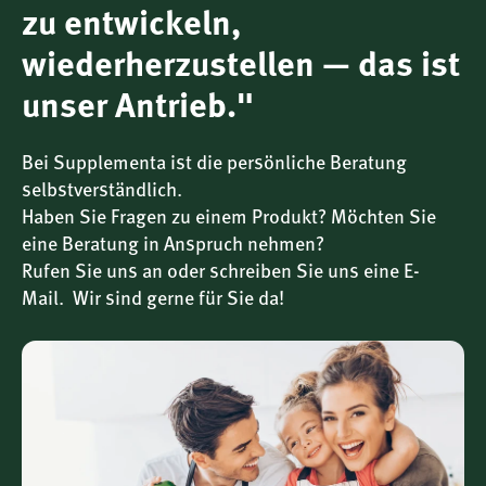
allergenarme Alternative zu herkömmlichem Sojalecithin.
zu entwickeln,
wiederherzustellen — das ist
unser Antrieb."
Zugelassene Vorteile von Vitamin C
Bei Supplementa ist die persönliche Beratung
selbstverständlich.
Haben Sie Fragen zu einem Produkt? Möchten Sie
Vitamin C (L-Ascorbinsäure) ist ein essenzieller
Mikronährstoff mit vielfältigen ernährungsphysiologischen
eine Beratung in Anspruch nehmen?
Funktionen:
Rufen Sie uns an oder schreiben Sie uns eine E-
Mail. Wir sind gerne für Sie da!
trägt zu einer normalen Funktion des
Immunsystems bei – sowohl im Alltag als auch nach
intensiver körperlicher Betätigung
trägt dazu bei, die Zellen vor oxidativem Stress zu