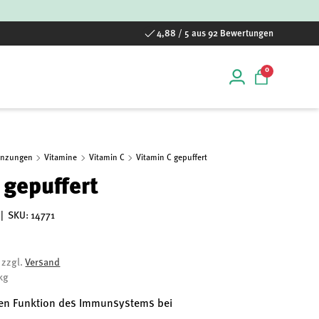
4,88 / 5 aus 92 Bewertungen
0 Artikel
0
Einloggen
Einkaufstas
änzungen
Vitamine
Vitamin C
Vitamin C gepuffert
 gepuffert
|
SKU:
14771
, zzgl.
Versand
kg
len Funktion des Immunsystems bei