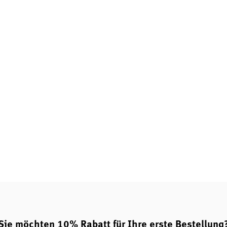
eine hochdosierte Versorgung.
h bei empfindlicheren
 Tablette 150 mg Calcium.
einer normalen
r Erhaltung normaler Knochen
wischen den Nervenzellen und
g.
Sie möchten 10% Rabatt für Ihre erste Bestellung