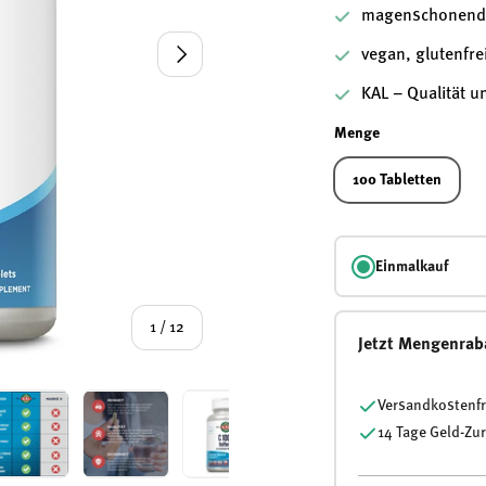
magenschonend 
Nächste
vegan, glutenfre
KAL – Qualität u
Menge
100 Tabletten
Einmalkauf
von
1
/
12
Jetzt Mengenrab
Versandkostenfr
14 Tage Geld-Zu