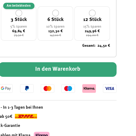
ht laden
n Galerieansicht laden
Bild 10 in Galerieansicht laden
Bild 11 in Galerieansicht laden
Bild 12 in Galerieansicht laden
Am beliebtesten
3 Stück
6 Stück
12 Stück
5% sparen
10% sparen
15% sparen
69,84 €
132,30 €
249,96 €
73,50 €
147,00 €
294,00 €
Gesamt
:
24,50 €
In den Warenkorb
- In 1-3 Tagen bei Ihnen
 ab 50€
ck-Garantie
zahlen mit Klarna