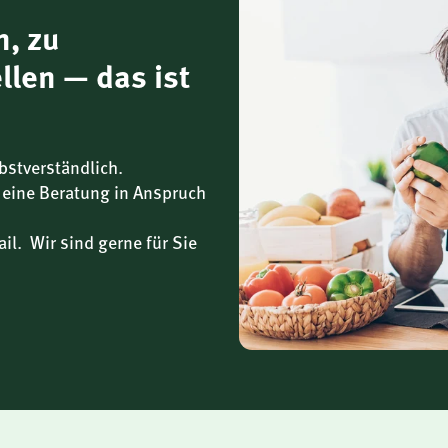
n, zu
llen — das ist
systems bei – auch während
bstverständlich.
 eine Beratung in Anspruch
il. Wir sind gerne für Sie
ss zu schützen und unterstützt
die Funktion von Blutgefäßen,