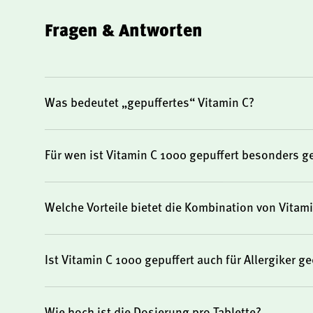
Knochen, Knorpel, Haut, Zähnen und Zahnfleisch bei.
Fragen & Antworten
Energiestoffwechsel und Müdigkeit
Vitamin C trägt zu einem normalen Energiestoffwechsel 
Was bedeutet „gepuffertes“ Vitamin C?
von Müdigkeit und Ermüdung bei.
Für wen ist Vitamin C 1000 gepuffert besonders g
Gepuffertes Vitamin C: Besonders gut vert
Welche Vorteile bietet die Kombination von Vitam
Im Gegensatz zu herkömmlicher Ascorbinsäure ist das i
Ist Vitamin C 1000 gepuffert auch für Allergiker g
enthaltene Vitamin C an Calcium gebunden (Calciumasco
ist weniger sauer und daher besonders magenfreundlich
mit empfindlichem Magen. Die Kombination mit Calcium 