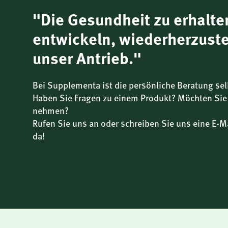
"Die Gesundheit zu erhalte
Immunsystem
entwickeln, wiederherzuste
Vitamin C trägt zu einer normalen Funktion des Immun
unser Antrieb."
und nach intensiver körperlicher Betätigung.
Bei Supplementa ist die persönliche Beratung sel
Haben Sie Fragen zu einem Produkt? Möchten Sie
Zellschutz
nehmen?
Rufen Sie uns an oder schreiben Sie uns eine E-Ma
Vitamin C trägt dazu bei, die Zellen vor oxidativem Stre
da!
die Regeneration der reduzierten Form von Vitamin E.
Kollagenbildung
Vitamin C trägt zu einer normalen Kollagenbildung für 