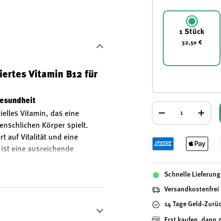
 laden
Galerieansicht laden
1 Stück
32,50 €
iertes Vitamin B12 für
Gesundheit
Anzahl
ielles Vitamin, das eine
-
+
enschlichen Körper spielt.
auf Vitalität und eine
ist eine ausreichende
tschtabletten von Orthica
rm dieses Vitamins – optimal
Schnelle Lieferung 
ariern, Veganern sowie älteren
Versandkostenfrei
gänzung legen.
14 Tage Geld-Zurü
Erst kaufen, dann 