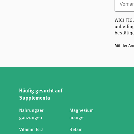
Angenehme, schnelle Aufnahme durc
Vegan, frei von Zucker und künstlic
WICHTIG:
einen Blick
Sehr gut verträglich
unbeding
Mit den
B12 Lutschtabletten von Orthica
entscheiden Si
bestätig
auf wissenschaftlicher Basis entwickelt wurde und höc
Reinheit erfüllt. Besonders für Menschen mit erhöhtem
Mit der A
Aufnahmefähigkeit von Vitamin B12 bietet dieses Produ
komfortable Lösung.
Häufig gesucht auf
Supplementa
Nahrungser
Magnesium
gänzungen
mangel
Vitamin B12
Betain