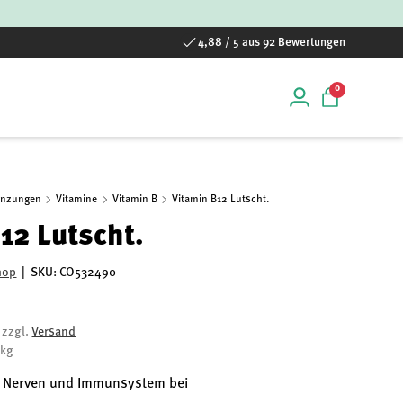
4,88 / 5 aus 92 Bewertungen
0 Artikel
0
Einloggen
Einkaufstas
änzungen
Vitamine
Vitamin B
Vitamin B12 Lutscht.
12 Lutscht.
hop
|
SKU:
CO532490
, zzgl.
Versand
/kg
e, Nerven und Immunsystem bei