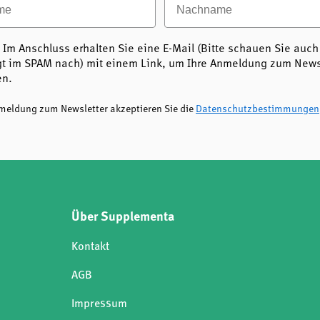
h Lutschtechnologie
hen Zusatzstoffen
 Im Anschluss erhalten Sie eine E-Mail (Bitte schauen Sie auch
t im SPAM nach) mit einem Link, um Ihre Anmeldung zum Newsl
e sich für ein Produkt, das
en.
hste Ansprüche an Qualität und
 Bedarf oder eingeschränkter
nmeldung zum Newsletter akzeptieren Sie die
Datenschutzbestimmungen
kt eine zuverlässige und
Über Supplementa
Kontakt
AGB
Impressum