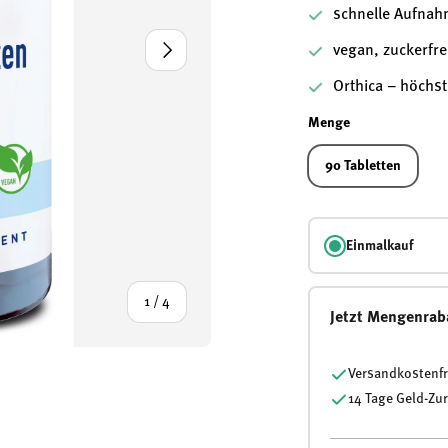
schnelle Aufnah
Nächste
vegan, zuckerfre
Orthica – höchst
Menge
90 Tabletten
Einmalkauf
von
1
/
4
Jetzt Mengenrab
Versandkostenfr
14 Tage Geld-Zu