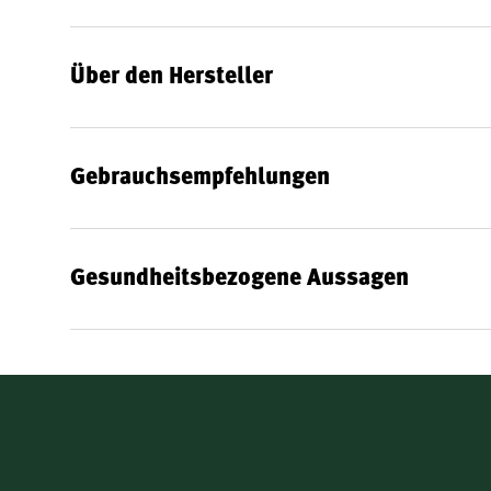
Vitamin B12 ist an einer Vielzahl wichtiger Funktionen be
wissenschaftlich belegten Vorteilen zählen:
Über den Hersteller
Trägt zu einer normalen Funktion des Immunsy
Trägt zu einer normalen Funktion des Nervensy
Trägt zu einer normalen Bildung roter Blutkörp
Gebrauchsempfehlungen
Trägt zur Verringerung von Müdigkeit und Ermü
Trägt zu einem normalen Energiestoffwechsel b
Hat eine Funktion bei der Zellteilung
Gesundheitsbezogene Aussagen
Trägt zu einem normalen Homocystein-Stoffwec
Trägt zu einer normalen psychischen Funktion b
Für wen sind die B12 Lutschtabletten von Orthica be
Ein Mangel an Vitamin B12 kann verschiedene Ursache
sind:
Menschen, die sich vegetarisch oder vegan ernäh