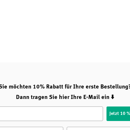
täbe
konsequent auf Reinheit
tten
enthalten ausschließlich
d in einer Form, die vom
hmen Geschmack, ohne den
 Konservierungsstoffen sowie
Sie möchten 10% Rabatt für Ihre erste Bestellung
eine gleichbleibend hohe
Dann tragen Sie hier Ihre E-Mail ein ⬇️
ica B12 Lutschtabletten auf
Jetzt 10 
 für eine gezielte Ergänzung
nsystem und Blutbildung
e
Nachname