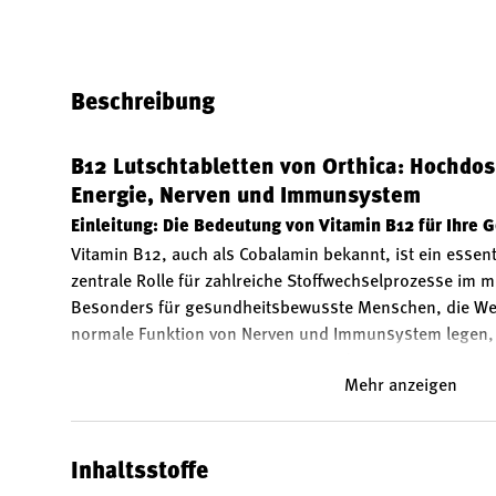
Bild 1 in Galerieansicht laden
Bild 2 in Galerieansicht laden
Bild 3 in Galerieansicht
Bild 4 in 
Beschreibung
B12 Lutschtabletten von Orthica: Hochdos
Energie, Nerven und Immunsystem
Einleitung: Die Bedeutung von Vitamin B12 für Ihre 
Vitamin B12, auch als Cobalamin bekannt, ist ein essent
zentrale Rolle für zahlreiche Stoffwechselprozesse im m
Besonders für gesundheitsbewusste Menschen, die Wert 
normale Funktion von Nerven und Immunsystem legen, 
Versorgung mit Vitamin B12 von Bedeutung. Die
B12 Lu
Mehr anzeigen
bieten eine hochdosierte, angenehm einzunehmende Fo
abgestimmt auf die Bedürfnisse von Flexitariern, Veget
Menschen und allen, die Wert auf eine zuverlässige Er
Inhaltsstoffe
Vorteile von Vitamin B12