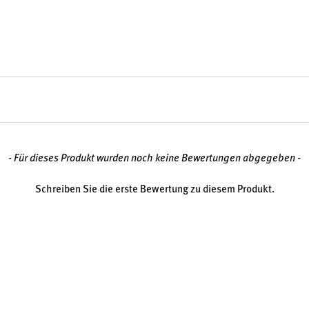
fügbarkeit und einer
ten von Orthica
zu einer
en.
rper zahlreiche Aufgaben
örperchen und zur normalen
Vitamin B12 eine Rolle im
- Für dieses Produkt wurden noch keine Bewertungen abgegeben -
Schreiben Sie die erste Bewertung zu diesem Produkt.
m Dünndarm und ist auf das
gewiesen, einer körpereigenen
m Alter oder bei bestimmten
nehmen, wodurch die Aufnahme
n Orthica
ermöglichen eine