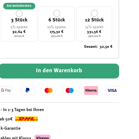
Am beliebtesten
3 Stück
6 Stück
12 Stück
5% sparen
10% sparen
15% sparen
92,64 €
175,50 €
331,56 €
97,50 €
195,00 €
390,00 €
Gesamt
:
32,50 €
In den Warenkorb
- In 1-3 Tagen bei Ihnen
 ab 50€
ck-Garantie
zahlen mit Klarna