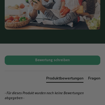
Vitamin C
trägt zur normalen Funktion des
Immunsystems bei, schützt die Zellen vor
oxidativem Stress und unterstützt die normale
Kollagenbildung für die Funktion von Haut,
Blutgefäßen, Knochen und Knorpel. Zudem hilft
Vitamin C, Müdigkeit und Ermüdung zu verringern
und fördert die Eisenaufnahme.
Vitamin B6
trägt zu einem normalen
Energiestoffwechsel, zur Regulierung der
Hormontätigkeit und zur normalen Funktion des
New content loaded
Bewertung schreiben
Nervensystems bei. Es unterstützt zudem die
Bildung roter Blutkörperchen und trägt zur
Verringerung von Müdigkeit bei.
Produktbewertungen
Fragen
Zink
trägt zur Erhaltung normaler Haut, Haare,
Nägel und Knochen bei. Es unterstützt die normale
Funktion des Immunsystems, schützt die Zellen vor
- Für dieses Produkt wurden noch keine Bewertungen
oxidativem Stress und ist an zahlreichen
abgegeben -
Stoffwechselprozessen beteiligt.