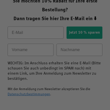
Besonders gut verträglich
Sie möchten 10% Rabatt für Ihre erste
Für wen ist Ultra Lysin Lips besonders geeignet?
Bestellung?
Ultra Lysin Lips ist ideal für alle, die ihr Immunsystem
unterstützen und ihre Haut sowie Schleimhäute versorgen
Dann tragen Sie hier Ihre E-Mail ein ⬇️
möchten. Besonders geeignet ist das Produkt für
Email
Personen, die Wert auf eine umfassende Unterstützung
Jetzt 10 % sparen
der Abwehrkräfte legen.
Wissenschaftlich fundierte Wirkmechanismen der
Vorname
Nachname
Inhaltsstoffe
Die Wirkung von Ultra Lysin Lips basiert auf dem
Zusammenspiel seiner Inhaltsstoffe:
WICHTIG: Im Anschluss erhalten Sie eine E-Mail (Bitte
schauen Sie auch unbedingt im SPAM nach) mit
L-Lysin
trägt zur Erhaltung gesunder Knochen bei.
einem Link, um Ihre Anmeldung zum Newsletter zu
bestätigen.
Olivenblattextrakt
liefert sekundäre Pflanzenstoffe
mit antioxidativen Eigenschaften.
Mit der Anmeldung zum Newsletter akzeptieren Sie die
Beta Glucan
unterstützt die natürlichen Abwehrkräfte
Datenschutzbestimmungen
.
des Körpers.
Rote Meeresalge
ergänzt die Formel mit wertvollen