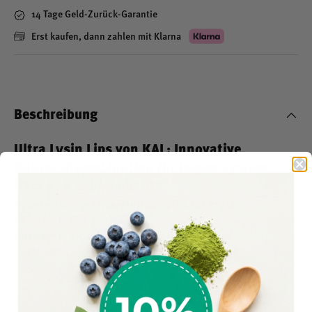
14 Tage Geld-Zurück-Garantie
Erst kaufen, dann zahlen mit Klarna
Beschreibung
Ultra Lysin Lips von KAL: Innovative
Nährstoffkombination für Immunsystem,
Haut und Schleimhäute
Synergistischer Nährstoffkomplex für gezielte
Unterstützung
Ultra Lysin Lips
von
KAL
ist ein hochwertiger
Nährstoffkomplex, der auf die Bedürfnisse von Menschen
abgestimmt ist, die Wert auf eine normale Funktion des
Immunsystems, gesunde Haut und Schleimhäute legen.
Mehr anzeigen
Die Formel vereint
L-Lysin
,
Olivenblattextrakt
,
Beta