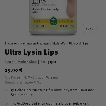
von
1
/
12
Startseite
Nahrungsergänzungen
Vitalstoffe
Ultra Lysin Lips
Ultra Lysin Lips
Zum KAL Marken Shop
|
SKU:
51581
29,90 €
Alle Preise inkl. MwSt., zzgl.
Versand
Grundpreis: 329,66 € /kg
gezielte Unterstützung für Immunsystem, Haut und
Schleimhäute
mit ActiSorb Base für optimale Bioverfügbarkeit