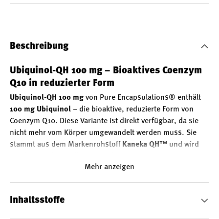
Beschreibung
Ubiquinol-QH 100 mg – Bioaktives Coenzym
Q10 in reduzierter Form
Ubiquinol-QH 100 mg
von Pure Encapsulations® enthält
100 mg Ubiquinol
– die bioaktive, reduzierte Form von
Coenzym Q10. Diese Variante ist direkt verfügbar, da sie
nicht mehr vom Körper umgewandelt werden muss. Sie
stammt aus dem Markenrohstoff
Kaneka QH™
und wird
durch einen kontrollierten Biofermentationsprozess
Mehr anzeigen
gewonnen.
Ubichinol vs. Ubichinon – zwei Formen, eine Funktion
Ubichinol (reduziert) und Ubichinon (oxidiert) sind die
Inhaltsstoffe
beiden biologisch aktiven Formen von Coenzym Q10. Der