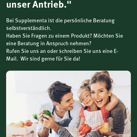
unser Antrieb."
Produkthighlights im Überblick
100 mg Ubiquinol (Kaneka QH™)
pro Kapsel
Reduzierte, direkt verfügbare Q10-Form
Bei Supplementa ist die persönliche Beratung
Biofermentativ hergestellt
,
glutenfrei
selbstverständlich.
Haben Sie Fragen zu einem Produkt? Möchten Sie
60 Kapseln
– für 2 Monate bei täglicher
Anwendung
eine Beratung in Anspruch nehmen?
Rufen Sie uns an oder schreiben Sie uns eine E-
Reinheit und Qualität nach Pure-Standard
Mail. Wir sind gerne für Sie da!