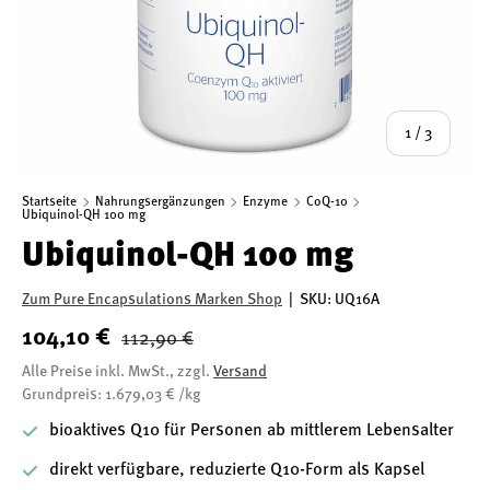
von
1
/
3
Startseite
Nahrungsergänzungen
Enzyme
CoQ-10
Ubiquinol-QH 100 mg
Ubiquinol-QH 100 mg
Zum Pure Encapsulations Marken Shop
|
SKU:
UQ16A
104,10 €
112,90 €
Alle Preise inkl. MwSt., zzgl.
Versand
Grundpreis: 1.679,03 € /kg
bioaktives Q10 für Personen ab mittlerem Lebensalter
direkt verfügbare, reduzierte Q10-Form als Kapsel