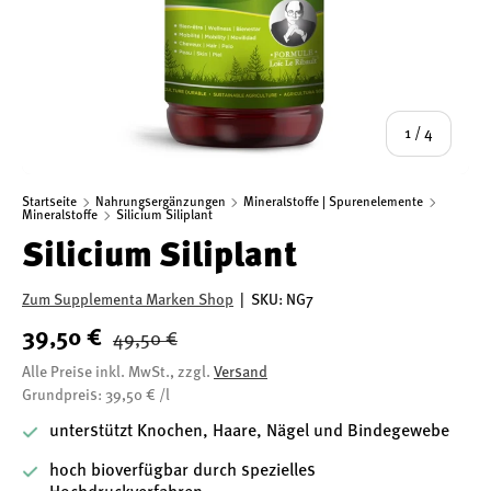
von
1
/
4
Startseite
Nahrungsergänzungen
Mineralstoffe | Spurenelemente
Mineralstoffe
Silicium Siliplant
Silicium Siliplant
Zum Supplementa Marken Shop
|
SKU:
NG7
39,50 €
49,50 €
Alle Preise inkl. MwSt., zzgl.
Versand
Grundpreis: 39,50 € /l
unterstützt Knochen, Haare, Nägel und Bindegewebe
hoch bioverfügbar durch spezielles