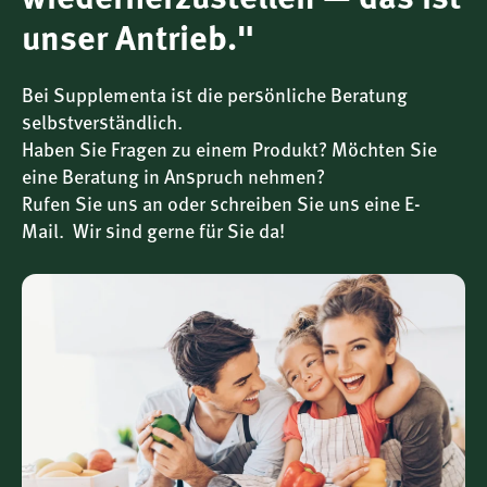
wiederherzustellen — das ist
Für Personen, die pflanzlich gewonnenes Silizium
bevorzugen
unser Antrieb."
Für alle, die Wert auf hohe Bioverfügbarkeit legen
Produkthighlights im Überblick
Bei Supplementa ist die persönliche Beratung
12 mg Silizium
pro Tagesportion (30 ml)
selbstverständlich.
Organisches Silizium
aus pflanzlichen und
Haben Sie Fragen zu einem Produkt? Möchten Sie
mineralischen Quellen
eine Beratung in Anspruch nehmen?
Biodynamisiert
– Hochdruckverfahren für hohe
Rufen Sie uns an oder schreiben Sie uns eine E-
Bioverfügbarkeit
Mail. Wir sind gerne für Sie da!
1000 ml Flasche
– für ca. 33 Tage
Frei von Konservierungsstoffen
, vegan,
geschmacksneutral