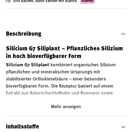
Erst kaufen, dann zahlen mit Klarna
Beschreibung
Silicium G7 Siliplant – Pflanzliches Silizium
in hoch bioverfügbarer Form
Silicium G7 Siliplant
kombiniert organisches Silizium
pflanzlichen und mineralischen Ursprungs mit
stabilisierter Orthokieselsäure – einer besonders
bioverfügbaren Form. Die Rezeptur basiert auf einem
Extrakt aus Ackerschachtelhalm und Rosmarin sowie
gereinigtem Wasser.
Mehr anzeigen
Biodynamisiertes Silizium – spezielle
Hochdrucktechnologie
Das Silizium wird bei der Herstellung einem einzigartigen
Inhaltsstoffe
physikalischen Verfahren unterzogen: In einer