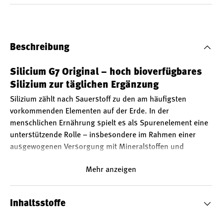
Beschreibung
Silicium G7 Original – hoch bioverfügbares
Silizium zur täglichen Ergänzung
Silizium zählt nach Sauerstoff zu den am häufigsten
vorkommenden Elementen auf der Erde. In der
menschlichen Ernährung spielt es als Spurenelement eine
unterstützende Rolle – insbesondere im Rahmen einer
ausgewogenen Versorgung mit Mineralstoffen und
strukturellen Nährstoffen.
Silicium G7 Original
liefert
Mehr anzeigen
organisch gebundenes Silicium
in einer flüssigen, hoch
bioverfügbaren Form.
Was macht Silicium G7 Original besonders?
Inhaltsstoffe
Das Produkt basiert auf
Monomethylsilantriol
– einer