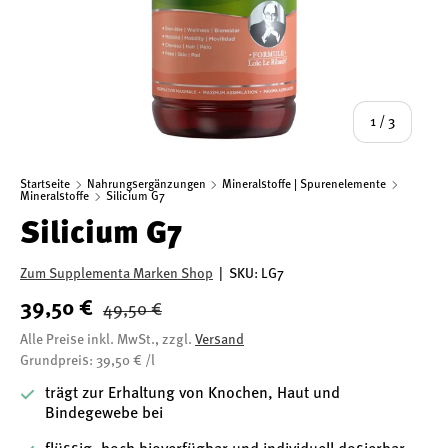
von
1
/
3
Startseite
Nahrungsergänzungen
Mineralstoffe | Spurenelemente
Mineralstoffe
Silicium G7
Silicium G7
Zum Supplementa Marken Shop
|
SKU:
LG7
39,50 €
49,50 €
Alle Preise inkl. MwSt., zzgl.
Versand
Grundpreis: 39,50 € /l
trägt zur Erhaltung von Knochen, Haut und
Bindegewebe bei