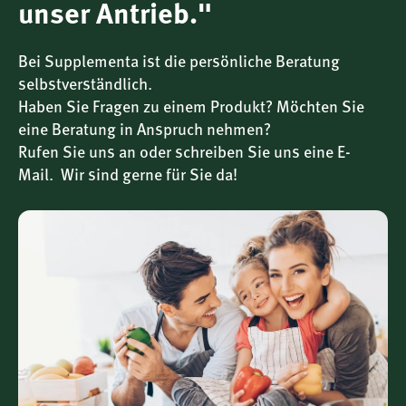
unser Antrieb."
mit dem beiliegenden Messbecher eingenommen werden.
Für wen eignet sich Silicium G7 Original?
Bei Supplementa ist die persönliche Beratung
Für Erwachsene, die ihre tägliche Zufuhr an
selbstverständlich.
Silicium gezielt ergänzen möchten
Haben Sie Fragen zu einem Produkt? Möchten Sie
Zur Anwendung im Rahmen einer
eine Beratung in Anspruch nehmen?
nährstoffbewussten Ernährung
Rufen Sie uns an oder schreiben Sie uns eine E-
Für alle, die eine flüssige, gut bioverfügbare Form
Mail. Wir sind gerne für Sie da!
bevorzugen
Bei erhöhtem Bedarf an strukturellen
Spurenelementen
Produkthighlights im Überblick
Organisch gebundenes Silicium
(Monomethylsilantriol)
Biodynamisiert
durch physikalische
Hochdruckbehandlung
Flüssige Form
mit 1000 ml Inhalt – ausreichend
für ca. 33 Tage
Ohne künstliche Zusatzstoffe
, vegan und