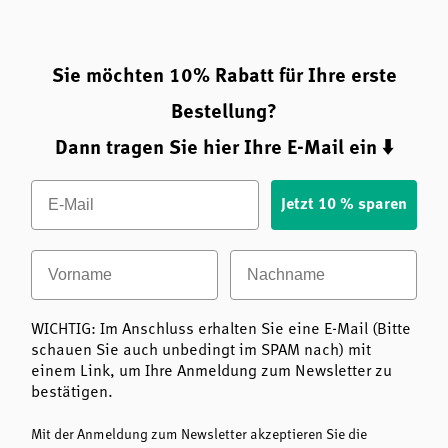
weder Myzel noch Getreidebestandteile oder Zusatzstoffe
zum Einsatz. Der Extrakt ist koscher, glutenfrei und
gentechnikfrei (Non-GMO).
Sie möchten 10% Rabatt für Ihre erste
Die Abfüllung erfolgt in hochwertige Miron-
Bestellung?
Violettglasflaschen, die den Inhalt vor Licht schützen und
Dann tragen Sie hier Ihre E-Mail ein ⬇️
zur Stabilität empfindlicher Pilzstoffe beitragen. Die
Verpackung ist klebstofffrei sowie FSC-zertifiziert.
Email
Jetzt 10 % sparen
Zertifizierte Bioqualität & Herstellung in Dänemark
Vorname
Nachname
Der Shiitake Mushroom Flüssigextrakt ist EU- und USDA-
biozertifiziert. Zusätzlich erfüllt der Herstellungsprozess
die Anforderungen der FSSC-22000-Zertifizierung und
WICHTIG: Im Anschluss erhalten Sie eine E-Mail (Bitte
trägt das dänische Bio-Siegel „Dansk Økologi Mærkning“.
schauen Sie auch unbedingt im SPAM nach) mit
einem Link, um Ihre Anmeldung zum Newsletter zu
Formulierung und Abfüllung erfolgen in Dänemark unter
bestätigen.
streng kontrollierten Bedingungen. Dies gewährleistet
eine konstant hohe Produktqualität und maximale
Mit der Anmeldung zum Newsletter akzeptieren Sie die
Transparenz.