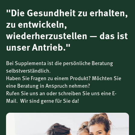
Speisepilz. Sein intensives Aroma und sein vielseitiges
natürliches Profil haben ihm auch in westlichen Ländern
"Die Gesundheit zu erhalten,
einen festen Platz in der bewussten Ernährung verschafft.
zu entwickeln,
In modernen ganzheitlichen Ernährungskonzepten wird
wiederherzustellen — das ist
Shiitake häufig als ergänzende Vitalstoffquelle eingesetzt.
Der Pilz überzeugt durch seine Vielfalt an natürlich
unser Antrieb."
vorkommenden Substanzen und wird insbesondere von
Menschen geschätzt, die Wert auf traditionelle Rohstoffe
Bei Supplementa ist die persönliche Beratung
und eine ausgewogene Lebensweise legen.
selbstverständlich.
Haben Sie Fragen zu einem Produkt? Möchten Sie
Hochkonzentrierter 10:1 Flüssigextrakt – moderne
eine Beratung in Anspruch nehmen?
Extraktion mit Anspruch
Rufen Sie uns an oder schreiben Sie uns eine E-
Der Shiitake Mushroom Flüssigextrakt liegt in einem
Mail. Wir sind gerne für Sie da!
konzentrierten 10:1 Verhältnis vor. Für einen Teil Extrakt
werden zehn Teile Pilzrohstoff eingesetzt, wodurch eine
hohe Konzentration der natürlich enthaltenen
Pilzbestandteile erreicht wird.