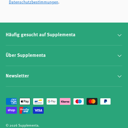
Datenschutzbestimmungen
.
Für wen eignet sich der Shiitake Mushroom
Flüssigextrakt?
Der Shiitake Mushroom Flüssigextrakt eignet sich für
Häufig gesucht auf Supplementa
Menschen, die ihre tägliche Ernährung bewusst ergänzen
möchten und Wert auf hochwertige, naturbelassene
Pilzextrakte legen. Er passt ideal zu einer ausgewogenen
Über Supplementa
Ernährung und einem ganzheitlich orientierten Lebensstil.
Newsletter
Zahlungsmethoden
© 2026
Supplementa
.