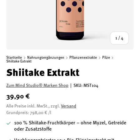
von
1
/
4
Startseite
Nahrungsergänzungen
Pflanzenextrakte
Pilze
Shiitake Extrakt
Shiitake Extrakt
Zum Mind Studio® Marken Shop
|
SKU:
MST104
39,90 €
Alle Preise inkl. MwSt., zzgl.
Versand
Grundpreis: 798,00 € /l
100 % Shiitake-Fruchtkörper – ohne Myzel, Getreide
oder Zusatzstoffe