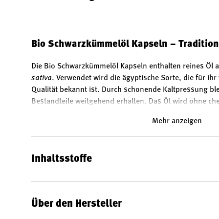
Bio Schwarzkümmelöl Kapseln – Tradition
Die Bio Schwarzkümmelöl Kapseln enthalten reines Öl
sativa
. Verwendet wird die ägyptische Sorte, die für ih
Qualität bekannt ist. Durch schonende Kaltpressung ble
Bestandteile weitgehend erhalten. Das Öl wird ohne c
gewonnen und in pflanzliche Kapseln abgefüllt – prakt
Mehr anzeigen
leicht dosierbar.
Reinheit und Herkunft
Der verwendete Schwarzkümmel stammt aus kontrollier
Inhaltsstoffe
Ägypten. Die Kaltpressung sorgt dafür, dass das Öl mög
Jede Kapsel enthält 500 mg reines Schwarzkümmelöl, o
Konservierungsmittel.
Über den Hersteller
Wertvolle Linolsäure – ein Beitrag zur Ernährung