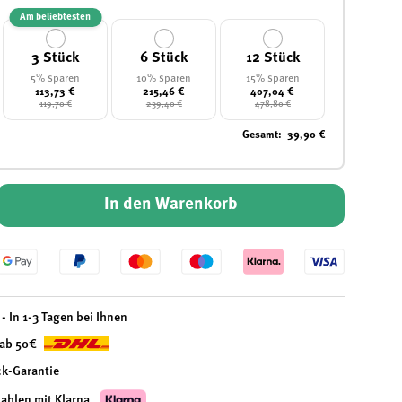
Am beliebtesten
3 Stück
6 Stück
12 Stück
5% sparen
10% sparen
15% sparen
113,73 €
215,46 €
407,04 €
119,70 €
239,40 €
478,80 €
Gesamt
:
39,90 €
In den Warenkorb
- In 1-3 Tagen bei Ihnen
 ab 50€
ck-Garantie
zahlen mit Klarna