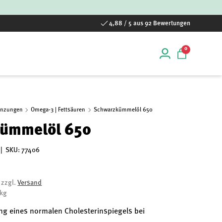
4,88 / 5 aus 92 Bewertungen
0 Artikel
0
Einloggen
Einkaufstas
änzungen
Omega-3 | Fettsäuren
Schwarzkümmelöl 650
ümmelöl 650
|
SKU:
77406
, zzgl.
Versand
/kg
ung eines normalen Cholesterinspiegels bei