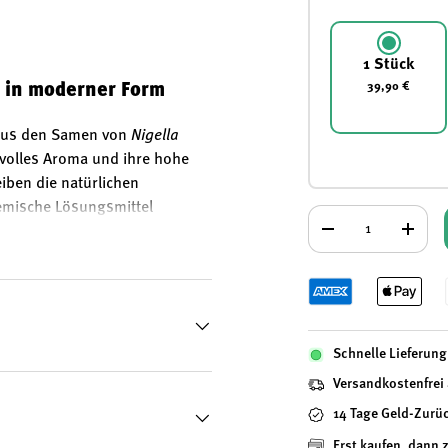
1 Stück
39,90 €
 in moderner Form
 aus den Samen von
Nigella
r volles Aroma und ihre hohe
iben die natürlichen
hemische Lösungsmittel
Anzahl
isch, geschmacksneutral und
-
+
t biologischem Anbau in
lichst naturbelassen bleibt.
Schnelle Lieferung 
hne Zusatzstoffe oder
Versandkostenfrei
14 Tage Geld-Zurü
Erst kaufen, dann 