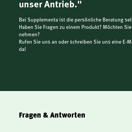
unser Antrieb."
Verpackung
Das Öl wird in einer licht- und luftgeschützten Verpacku
Bei Supplementa ist die persönliche Beratung sel
Haltbarkeit der empfindlichen Fettsäuren sichert. Auf ü
Haben Sie Fragen zu einem Produkt? Möchten Sie
Konservierungsmittel wird verzichtet.
nehmen?
Rufen Sie uns an oder schreiben Sie uns eine E-Ma
Markenphilosophie
da!
Das Produkt steht für Reinheit, Transparenz und Natürli
hochwertigen Rohstoffen in Bio-Qualität, einer schone
klaren Deklaration – ohne überflüssige Zusätze.
Fragen & Antworten