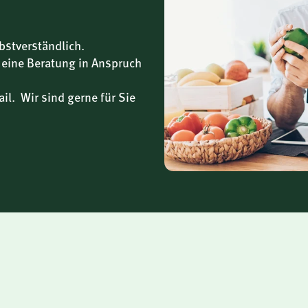
ng ausgeliefert, die die
bstverständlich.
berflüssige Trägerstoffe oder
 eine Beratung in Anspruch
il. Wir sind gerne für Sie
chkeit. Der Fokus liegt auf
nden Verarbeitung und einer