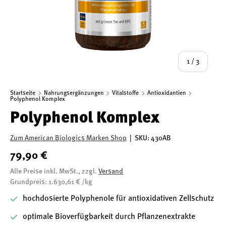
von
1
/
3
Startseite
Nahrungsergänzungen
Vitalstoffe
Antioxidantien
Polyphenol Komplex
Polyphenol Komplex
Zum American Biologics Marken Shop
|
SKU:
430AB
79,90 €
Alle Preise inkl. MwSt., zzgl.
Versand
Grundpreis: 1.630,61 € /kg
hochdosierte Polyphenole für antioxidativen Zellschutz
optimale Bioverfügbarkeit durch Pflanzenextrakte