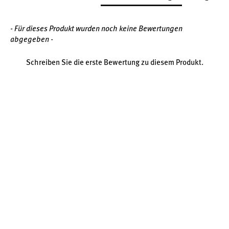
EGCG – Catechin aus grünem Tee
Das Catechin EGCG (Epigallocatechin-3-Gallat) ist einer der
- Für dieses Produkt wurden noch keine Bewertungen
bekanntesten Vertreter der Grüntee-Polyphenole. Im
abgegeben -
Polyphenol Komplex Classic
liegt es in standardisierter
Menge vor, um eine gleichbleibend hochwertige
Schreiben Sie die erste Bewertung zu diesem Produkt.
Versorgung zu gewährleisten. Studien bestätigen die hohe
biologische Aktivität von EGCG im Rahmen eines gesunden
Lebensstils.
Amla & Granatapfel – Tradition trifft Moderne
Die Amlabeere ist eine in der ayurvedischen Tradition tief
verwurzelte Frucht, die neben Polyphenolen auch
natürliche Enzyme enthält. Der Granatapfel ist in vielen
Kulturen Symbol für Vitalität – sein Extrakt enthält unter
anderem Ellagsäure und Punicalagin, die beide in
wissenschaftlichen Untersuchungen Beachtung finden.
Anthocyane & Flavonoide aus Heidelbeere und Zistrose
Heidelbeeren gelten als heimische Superfrucht, die mit