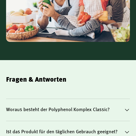
Zistrosen-Extrakt
(Cistus ladanifer) – unterstützt
den pflanzlichen Polyphenol-Mix durch einen hohen
Gehalt an Flavonoiden.
Natürlich rein – durchdacht dosiert
Jede Kapsel liefert eine fundierte Basisversorgung an
bioaktiven Pflanzenstoffen. Die Dosierung lässt sich bei
Bedarf individuell anpassen, ohne auf künstliche
Zusatzstoffe zurückzugreifen. Das Produkt ist vegan,
glutenfrei und frei von Gentechnik – ideal für eine
moderne, bewusste Ernährung.
Fragen & Antworten
Ihre Vorteile auf einen Blick
6-fach Pflanzenkomplex mit hoher bioaktiver Vielfalt
Enthält OPC, EGCG, Anthocyane und weitere
Polyphenole
Woraus besteht der Polyphenol Komplex Classic?
Für eine pflanzlich orientierte antioxidative
Versorgung
Ist das Produkt für den täglichen Gebrauch geeignet?