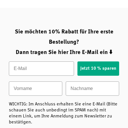
einer Fülle an Anthocyanen punktet. Diese Pflanzenstoffe
unterstützen die natürliche Farbgebung und
Schutzfunktion der Beere. Die Zistrose wiederum liefert
eine Vielzahl phenolischer Verbindungen, die in ihrer
antioxidativen Wirkung traditionell geschätzt werden.
Sie möchten 10% Rabatt für Ihre erste
Bestellung?
Dann tragen Sie hier Ihre E-Mail ein ⬇️
Email
Jetzt 10 % sparen
Vorname
Nachname
WICHTIG: Im Anschluss erhalten Sie eine E-Mail (Bitte
schauen Sie auch unbedingt im SPAM nach) mit
einem Link, um Ihre Anmeldung zum Newsletter zu
bestätigen.