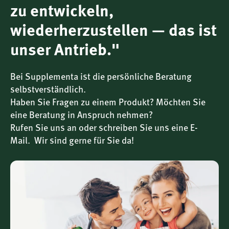
Synergetische Pflanzenextrakte – sorgfältig kombiniert
zu entwickeln,
Der
Polyphenol Komplex Classic
basiert auf dem Prinzip
wiederherzustellen — das ist
der Synergie: Die einzelnen Pflanzenstoffe ergänzen sich in
ihrer bioaktiven Vielfalt, wodurch die Gesamtheit mehr
unser Antrieb."
bewirken kann als die Summe ihrer Teile.
Bei Supplementa ist die persönliche Beratung
Grüntee-Extrakt
liefert EGCG – ein besonders
selbstverständlich.
erforschtes Catechin aus grünem Tee.
Haben Sie Fragen zu einem Produkt? Möchten Sie
Traubenkern-Extrakt (OPC)
mit einem hohen Gehalt
eine Beratung in Anspruch nehmen?
an oligomeren Proanthocyanidinen – eine der
Rufen Sie uns an oder schreiben Sie uns eine E-
stärksten bekannten Polyphenolgruppen.
Mail. Wir sind gerne für Sie da!
Granatapfel-Extrakt
, reich an Ellagsäure und
weiteren pflanzlichen Mikronährstoffen.
Amla-Extrakt
– traditionell geschätzte Quelle für
natürliche Polyphenole und antioxidative Enzyme.
Heidelbeer-Extrakt
– enthält Anthocyane, bekannt
für ihren Einfluss auf die pflanzliche Schutzfunktion.