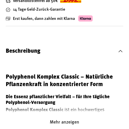
Versandkostenfrei ab 50€
14 Tage Geld-Zurück-Garantie
Erst kaufen, dann zahlen mit Klarna
Beschreibung
Polyphenol Komplex Classic – Natürliche
Pflanzenkraft in konzentrierter Form
Die Essenz pflanzlicher Vielfalt – für Ihre tägliche
Polyphenol-Versorgung
Polyphenol Komplex Classic
ist ein hochwertiges
Nahrungsergänzungsmittel, das eine fein abgestimmte
Mehr anzeigen
Kombination ausgewählter Pflanzenextrakte mit hohem