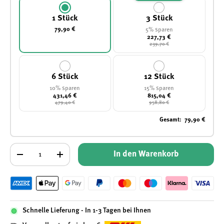
1 Stück
3 Stück
79,90 €
5% sparen
227,73 €
239,70 €
6 Stück
12 Stück
10% sparen
15% sparen
431,46 €
815,04 €
479,40 €
958,80 €
Gesamt
:
79,90 €
Anzahl
In den Warenkorb
-
+
Schnelle Lieferung - In 1-3 Tagen bei Ihnen