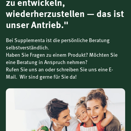
zu entwickeln,
Standardisiertes Polyenylphosphatidylcholin aus
wiederherzustellen — das ist
gentechnikfreiem Soja
unser Antrieb."
Mit MCT-Öl aus Kokos und Färberdistelöl als
Begleitstoffe
Bei Supplementa ist die persönliche Beratung
Ideal zur gezielten Versorgung bei erhöhter
selbstverständlich.
zellulärer Beanspruchung
Haben Sie Fragen zu einem Produkt? Möchten Sie
Für wen ist PhosChol PPC 900 geeignet?
eine Beratung in Anspruch nehmen?
Dieses Produkt richtet sich an Menschen, die Wert auf eine
Rufen Sie uns an oder schreiben Sie uns eine E-
gezielte Unterstützung der Zellstruktur legen – etwa im
Mail. Wir sind gerne für Sie da!
Rahmen einer vitalstoffreichen Ernährung oder bei
erhöhter körperlicher oder geistiger Belastung. Es ist
besonders interessant für Personen mit Fokus auf
Lebergesundheit, Lipidstoffwechsel oder zelluläre
Regeneration.
"