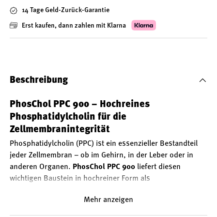
14 Tage Geld-Zurück-Garantie
Erst kaufen, dann zahlen mit Klarna
Beschreibung
PhosChol PPC 900 – Hochreines
Phosphatidylcholin für die
Zellmembranintegrität
Phosphatidylcholin (PPC) ist ein essenzieller Bestandteil
jeder Zellmembran – ob im Gehirn, in der Leber oder in
anderen Organen.
PhosChol PPC 900
liefert diesen
wichtigen Baustein in hochreiner Form als
Polyenylphosphatidylcholin – ein standardisierter,
Mehr anzeigen
natürlicher Wirkstoff aus Soja, der sich besonders durch
seine biologische Aktivität auszeichnet.