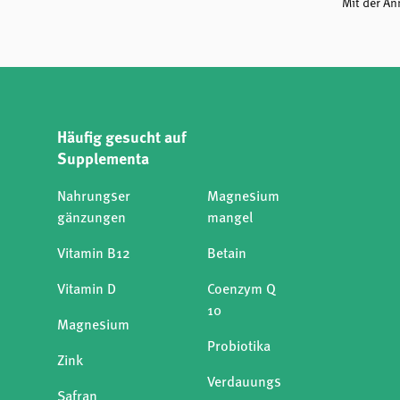
Mit der A
Häufig gesucht auf
Supplementa
Nahrungser
Magnesium
gänzungen
mangel
Vitamin B12
Betain
Vitamin D
Coenzym Q
10
Magnesium
Probiotika
Zink
Verdauungs
Safran