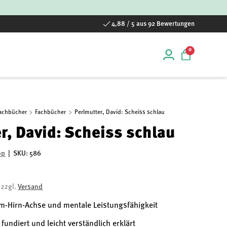
4,88 / 5 aus 92 Bewertungen
0 Artikel
0
Einloggen
Einkaufstas
Fachbücher
Fachbücher
Perlmutter, David: Scheiss schlau
r, David: Scheiss schlau
op
|
SKU:
586
, zzgl.
Versand
arm-Hirn-Achse und mentale Leistungsfähigkeit
fundiert und leicht verständlich erklärt