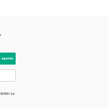
?
% sparen
etter zu