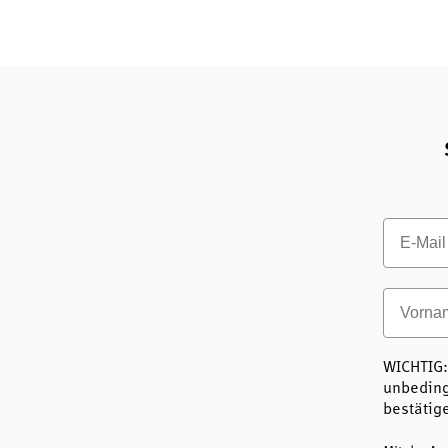
Email
Vornam
WICHTIG:
unbeding
bestätig