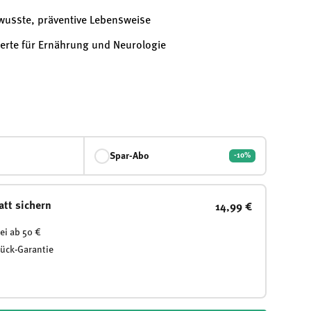
ewusste, präventive Lebensweise
perte für Ernährung und Neurologie
Spar-Abo
-10%
att sichern
14,99 €
ei ab 50 €
rück-Garantie