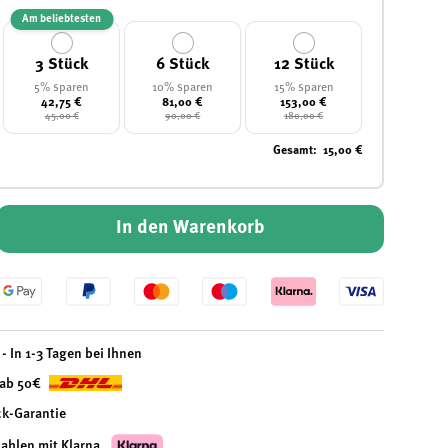
Am beliebtesten
3 Stück
6 Stück
12 Stück
5% sparen
10% sparen
15% sparen
42,75 €
81,00 €
153,00 €
45,00 €
90,00 €
180,00 €
Gesamt
:
15,00 €
In den Warenkorb
- In 1-3 Tagen bei Ihnen
 ab 50€
ck-Garantie
zahlen mit Klarna