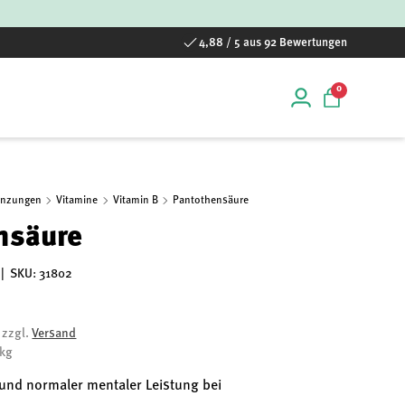
4,88 / 5 aus 92 Bewertungen
0 Artikel
0
Einloggen
Einkaufstas
änzungen
Vitamine
Vitamin B
Pantothensäure
nsäure
|
SKU:
31802
, zzgl.
Versand
/kg
 und normaler mentaler Leistung bei