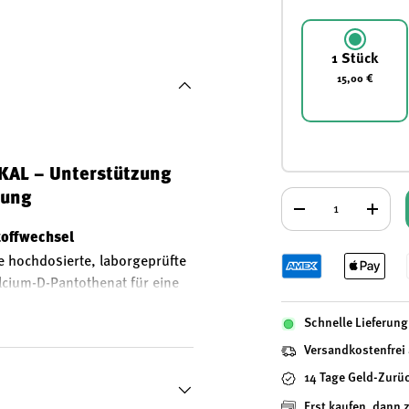
 laden
Galerieansicht laden
Bild 5 in Galerieansicht laden
Bild 6 in Galerieansicht laden
1 Stück
15,00 €
KAL – Unterstützung
Anzahl
tung
-
+
toffwechsel
e hochdosierte, laborgeprüfte
lcium-D-Pantothenat für eine
len Energiestoffwechsel bei
Schnelle Lieferung 
trägt Pantothensäure zur
Versandkostenfrei
14 Tage Geld-Zurü
Erst kaufen, dann 