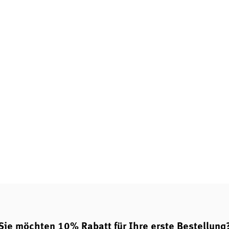
tinuierliche Versorgung über
KAL Pantothensäure 250 mg
.
mg von KAL
iden Sie sich für ein
alen Energiestoffwechsel
d Müdigkeit sowie Ermüdung
e hohe Dosierung machen das
ng mit Vitamin B5.
Sie möchten 10% Rabatt für Ihre erste Bestellung