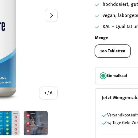
hochdosiert, gut
Nächste
vegan, laborgepr
KAL – Qualität u
Menge
100 Tabletten
Einmalkauf
von
1
/
6
Jetzt Mengenrab
Versandkostenfr
14 Tage Geld-Zu