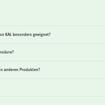
stiger Beanspruchung
ung des Energiestoffwechsels
ung mit B-Vitaminen legen
ufuhr optimieren möchten
von KAL besonders geeignet?
on KAL Pantothensäure
ensäure?
ch geprüfte Qualität und
on anderen Produkten?
hensäure
nat
atzstoffen
e Personen geeignet