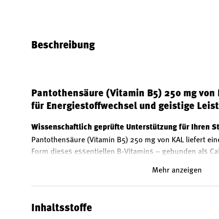
Bild 1 in Galerieansicht laden
Bild 2 in Galerieansicht laden
Bild 3 in Galerieansicht
Bild 4 in 
Beschreibung
Pantothensäure (Vitamin B5) 250 mg von 
für Energiestoffwechsel und geistige Leis
Wissenschaftlich geprüfte Unterstützung für Ihren S
Pantothensäure (Vitamin B5) 250 mg von KAL liefert ein
Form dieses essentiellen B-Vitamins – gebunden als Ca
gute Bioverfügbarkeit. Vitamin B5 trägt zu einem norma
Mehr anzeigen
und unterstützt die normale geistige Leistung. Zudem 
Verringerung von Müdigkeit und Ermüdung bei.
Trägt zu einem normalen Energiestoffwechsel bei
Inhaltsstoffe