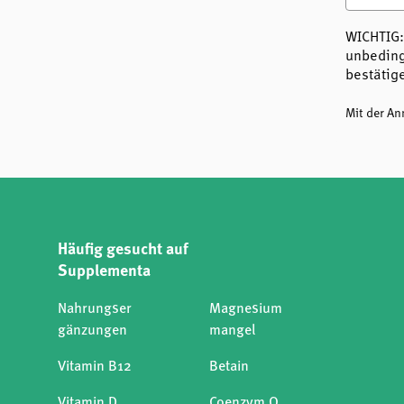
WICHTIG:
unbeding
bestätig
Mit der A
Häufig gesucht auf
Supplementa
Nahrungser
Magnesium
gänzungen
mangel
Vitamin B12
Betain
Vitamin D
Coenzym Q