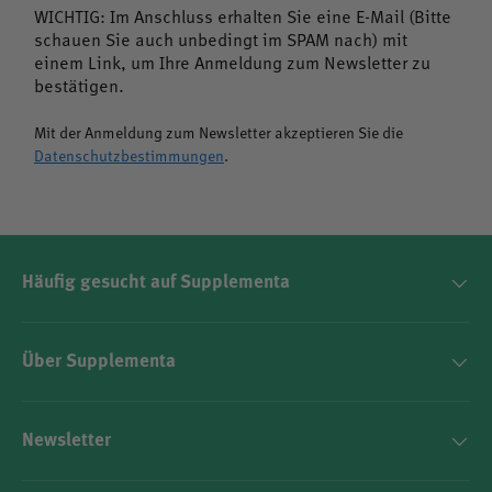
WICHTIG: Im Anschluss erhalten Sie eine E-Mail (Bitte
Vitamin C trägt zu einer normalen Kollagenbildung für
schauen Sie auch unbedingt im SPAM nach) mit
Knochen, Knorpel, Haut, Blutgefäße, Zahnfleisch und
einem Link, um Ihre Anmeldung zum Newsletter zu
Zähne bei. Es unterstützt das Immunsystem, schützt die
bestätigen.
Zellen vor oxidativem Stress, trägt zur Verringerung von
Mit der Anmeldung zum Newsletter akzeptieren Sie die
Müdigkeit und Ermüdung bei und erhöht die
Datenschutzbestimmungen
.
Eisenaufnahme.
Mangan
Häufig gesucht auf Supplementa
Mangan trägt zu einer normalen Bindegewebsbildung bei,
unterstützt die Erhaltung normaler Knochen und trägt zum
Schutz der Zellen vor oxidativem Stress bei.
Über Supplementa
Newsletter
Zusammenfassung: Die wichtigsten Vorteile