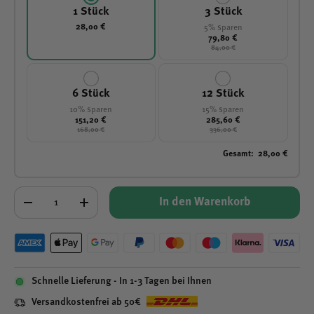
1 Stück
3 Stück
28,00 €
5% sparen
79,80 €
84,00 €
6 Stück
12 Stück
10% sparen
15% sparen
151,20 €
285,60 €
168,00 €
336,00 €
Gesamt
:
28,00 €
Anzahl
In den Warenkorb
-
+
Schnelle Lieferung - In 1-3 Tagen bei Ihnen
Versandkostenfrei ab 50€