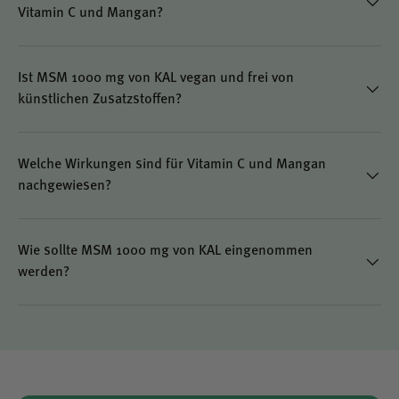
Vitamin C und Mangan?
Besondere Merkmale und Vorteile des
Produkts MSM 1000 mg von KAL
Ist MSM 1000 mg von KAL vegan und frei von
künstlichen Zusatzstoffen?
Reiner organischer Schwefel (MSM) in hoher
Dosierung (1000 mg pro Tablette)
Welche Wirkungen sind für Vitamin C und Mangan
nachgewiesen?
Vegan und frei von tierischen Bestandteilen
Laborgeprüfte Qualität für maximale Sicherheit und
Wie sollte MSM 1000 mg von KAL eingenommen
Reinheit
werden?
Enthält zusätzlich Vitamin C und Mangan mit
zugelassenen, nachgewiesenen Wirkungen
Frei von künstlichen Zusatzstoffen