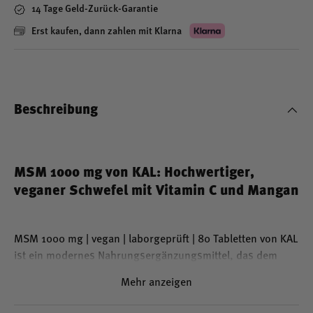
14 Tage Geld-Zurück-Garantie
Erst kaufen, dann zahlen mit Klarna
Beschreibung
MSM 1000 mg von KAL: Hochwertiger,
veganer Schwefel mit Vitamin C und Mangan
MSM 1000 mg | vegan | laborgeprüft | 80 Tabletten von KAL
ist ein modernes Nahrungsergänzungsmittel, das dem
Körper hochwertigen, organisch gebundenen Schwefel in
Mehr anzeigen
Form von Methylsulfonylmethan (MSM) zuführt. Schwefel
ist ein natürlich vorkommendes Element, das Bestandteil