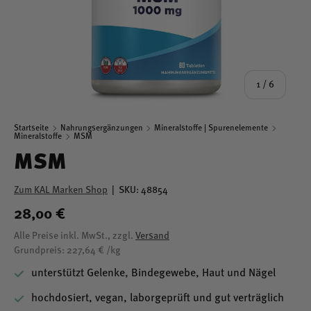
von
1
/
6
Startseite
Nahrungsergänzungen
Mineralstoffe | Spurenelemente
Mineralstoffe
MSM
MSM
Zum KAL Marken Shop
|
SKU:
48854
28,00 €
Alle Preise inkl. MwSt., zzgl.
Versand
Grundpreis: 227,64 € /kg
unterstützt Gelenke, Bindegewebe, Haut und Nägel
hochdosiert, vegan, laborgeprüft und gut verträglich