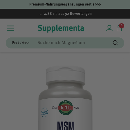
Premium-Nahrungsergänzungen seit 1990
Direkt zum Inhalt
4,88 / 5 aus 92 Bewertungen
0 Art
0
Einloggen
Einka
Suchen
Suchen