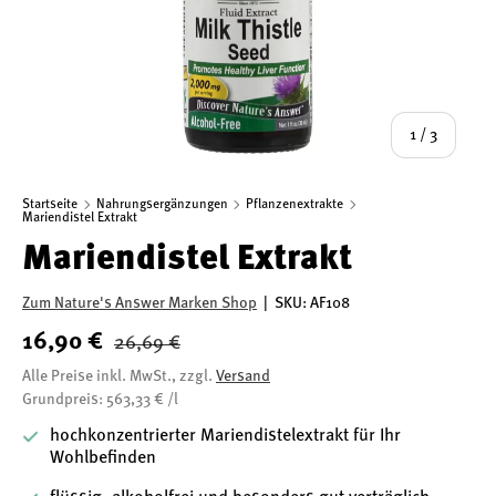
von
1
/
3
Startseite
Nahrungsergänzungen
Pflanzenextrakte
Mariendistel Extrakt
Mariendistel Extrakt
Zum Nature's Answer Marken Shop
|
SKU:
AF108
16,90 €
26,69 €
Alle Preise inkl. MwSt., zzgl.
Versand
Grundpreis: 563,33 € /l
hochkonzentrierter Mariendistelextrakt für Ihr
Wohlbefinden