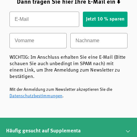
Dann tragen Sie hier Ihre E-Mail ein ⬇️
auf Alkohol und Gluten verzichten müssen oder
wollen,
Email
Jetzt 10 % sparen
eine besonders reine und hochkonzentrierte Form
der Mariendistel suchen,
Vorname
Nachname
Wert auf eine einfache und flexible Anwendung
legen.
Zusammenfassung der wichtigsten Produktvorteile
WICHTIG: Im Anschluss erhalten Sie eine E-Mail (Bitte
Alkoholfrei und glutenfrei
– besonders verträglich
schauen Sie auch unbedingt im SPAM nach) mit
und vielseitig einsetzbar.
einem Link, um Ihre Anmeldung zum Newsletter zu
bestätigen.
Hochkonzentrierter Extrakt
– 2000 mg
Mariendistelsamen pro Tagesportion.
Mit der Anmeldung zum Newsletter akzeptieren Sie die
Reinheit und Qualität
– keine künstlichen
Datenschutzbestimmungen
.
Zusatzstoffe, keine Konservierungsmittel.
Optimale Bioverfügbarkeit
– flüssige Form für
eine schnelle Aufnahme.
Tradition und moderne Herstellung
– Mariendistel
wird seit Jahrhunderten verwendet.
Häufig gesucht auf Supplementa
Fazit: Milk Thistle Seed Extrakt von Natures Answer