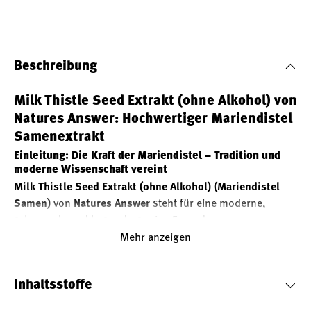
Beschreibung
Milk Thistle Seed Extrakt (ohne Alkohol) von
Natures Answer: Hochwertiger Mariendistel
Samenextrakt
Einleitung: Die Kraft der Mariendistel – Tradition und
moderne Wissenschaft vereint
Milk Thistle Seed Extrakt (ohne Alkohol) (Mariendistel
Samen)
von
Natures Answer
steht für eine moderne,
schonende und besonders reine Form der
Nahrungsergänzung. Die Mariendistel (Silybum marianum
Mehr anzeigen
L.) wird seit Jahrhunderten verwendet und heute, dank
fortschrittlicher Extraktionstechnologien, in höchster
Inhaltsstoffe
Qualität angeboten. Der Extrakt von Natures Answer ist
alkoholfrei, glutenfrei
und überzeugt durch seine hohe