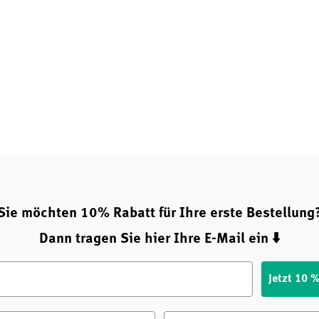
e, gut verträgliche Form von
lreiche normale
nhaltsstoffe und der bewährten
ahl für alle, die ihre
re tägliche
Sie möchten 10% Rabatt für Ihre erste Bestellung
Dann tragen Sie hier Ihre E-Mail ein ⬇️
Jetzt 10 
e
Nachname