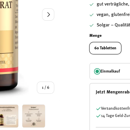
gut verträgliche
Nächste
vegan, glutenfre
Solgar – Qualitä
Menge
60 Tabletten
Einmalkauf
von
1
/
6
Jetzt Mengenrab
Versandkostenfr
14 Tage Geld-Zu