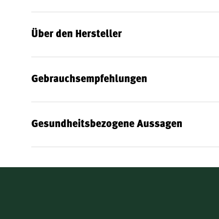
Eigenschaften von Magnesiumcitrat
Magnesiumcitrat
ist eine organische Magnesiumverbind
Über den Hersteller
anderen Magnesiumverbindungen ist Magnesiumcitrat gu
Bindung des Magnesiums an Citrat kann die Aufnahme 
Gute Löslichkeit:
Magnesiumcitrat ist in Wasser 
Gebrauchsempfehlungen
Gute Verträglichkeit:
Die organische Form ist m
Vegan und glutenfrei:
Das Produkt ist frei von t
eignet sich für eine Vielzahl von Ernährungsform
Gesundheitsbezogene Aussagen
Magnesium: Unverzichtbar für Muskeln, Nerven und 
Magnesium ist ein essenzieller Mineralstoff, der im Körp
Zu den wichtigsten, von der Europäischen Behörde für L
bestätigten Funktionen zählen:
Trägt zur normalen Funktion der Muskeln bei
Trägt zu einer normalen Funktion des Nervensy