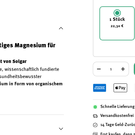
 laden
Galerieansicht laden
Bild 5 in Galerieansicht laden
Bild 6 in Galerieansicht laden
1 Stück
22,30 €
tiges Magnesium für
 von Solgar
Anzahl
, wissenschaftlich fundierte
-
+
esundheitsbewusster
um in Form von organischem
 zahlreichen Prozessen im
Schnelle Lieferung 
ende Versorgung mit Magnesium
Versandkostenfrei
– insbesondere für die
iestoffwechsel
sowie die
14 Tage Geld-Zurü
Erst kaufen, dann 