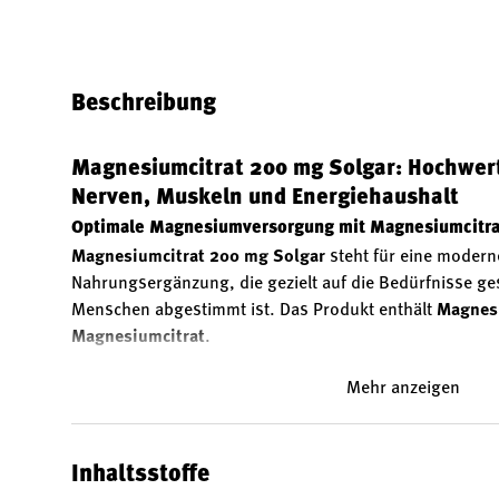
Bild 1 in Galerieansicht laden
Bild 2 in Galerieansicht laden
Bild 3 in Galerieansicht
Bild 4 in 
Beschreibung
Magnesiumcitrat 200 mg Solgar: Hochwer
Nerven, Muskeln und Energiehaushalt
Optimale Magnesiumversorgung mit Magnesiumcitrat
Magnesiumcitrat 200 mg Solgar
steht für eine moderne
Nahrungsergänzung, die gezielt auf die Bedürfnisse g
Menschen abgestimmt ist. Das Produkt enthält
Magnesi
Magnesiumcitrat
.
Magnesium ist ein lebenswichtiger Mineralstoff, der an
Mehr anzeigen
menschlichen Organismus beteiligt ist. Eine ausreich
ist von zentraler Bedeutung für viele Körperfunktionen 
normale Funktion von Muskeln und Nerven
, den
Energ
Inhaltsstoffe
Erhaltung normaler Knochen und Zähne
.