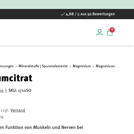
4,88 / 5 aus 92 Bewertungen
0 Artikel
0
Einloggen
Einkaufstas
änzungen
Mineralstoffe | Spurenelemente
Magnesium
Magnesiumcitrat
mcitrat
op
|
SKU:
1710SO
, zzgl.
Versand
kg
len Funktion von Muskeln und Nerven bei