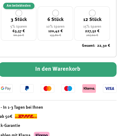
Am beliebtesten
3 Stück
6 Stück
12 Stück
5% sparen
10% sparen
15% sparen
63,57 €
120,42 €
227,52 €
66,90 €
133,80 €
267,60 €
Gesamt
:
22,30 €
In den Warenkorb
- In 1-3 Tagen bei Ihnen
 ab 50€
ck-Garantie
zahlen mit Klarna