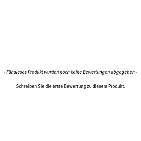
zuverlässig vor äußeren
?
arf gezielt decken
möchten.
- Für dieses Produkt wurden noch keine Bewertungen abgegeben -
Schreiben Sie die erste Bewertung zu diesem Produkt.
legen
ichkeiten, da das Produkt frei
arf können Magnesium gezielt
ässige Magnesiumquelle