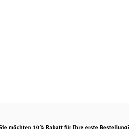
 (2 Tabletten)
agnesiumverbindung
t kontrolliert
Sie möchten 10% Rabatt für Ihre erste Bestellung