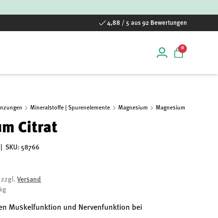
4,88 / 5 aus 92 Bewertungen
0 Artikel
0
Einloggen
Einkaufstas
änzungen
Mineralstoffe | Spurenelemente
Magnesium
Magnesium Citrat
m Citrat
|
SKU:
58766
, zzgl.
Versand
/kg
len Muskelfunktion und Nervenfunktion bei