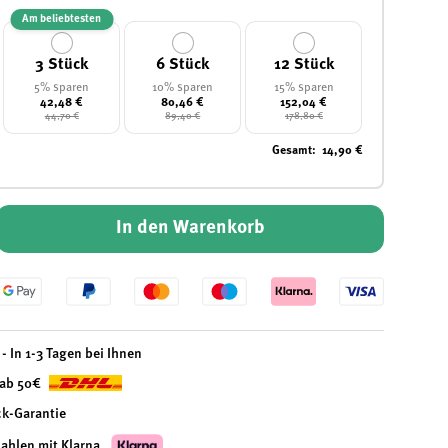
Am beliebtesten
3 Stück
6 Stück
12 Stück
5% sparen
10% sparen
15% sparen
42,48 €
80,46 €
152,04 €
44,70 €
89,40 €
178,80 €
Gesamt
:
14,90 €
In den Warenkorb
- In 1-3 Tagen bei Ihnen
 ab 50€
ck-Garantie
zahlen mit Klarna