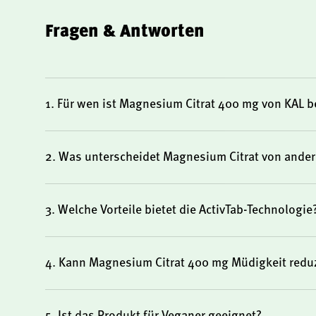
hat eine Funktion bei der Zellteilung
Fragen & Antworten
1. Für wen ist Magnesium Citrat 400 mg von KAL 
Eigenschaften von Magnesium Citrat 400
2. Was unterscheidet Magnesium Citrat von and
Magnesium Citrat 400 mg von KAL ist eine organische 
durch hohe Reinheit und gute Verträglichkeit auszeichne
gewährleistet eine schnelle Auflösung der Tabletten. Da
3. Welche Vorteile bietet die ActivTab-Technologie
laborgeprüft und frei von künstlichen Zusatzstoffen.
4. Kann Magnesium Citrat 400 mg Müdigkeit redu
Für wen ist Magnesium Citrat 400 mg von