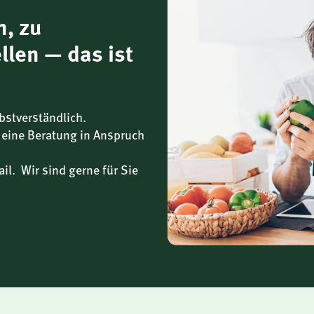
n, zu
llen — das ist
bei
bstverständlich.
 eine Beratung in Anspruch
 bei
il. Wir sind gerne für Sie
ung bei
i