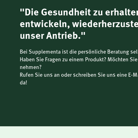
trägt zur normalen Muskelfunktion bei
"Die Gesundheit zu erhalte
entwickeln, wiederherzuste
trägt zur normalen Funktion des Nervensystems 
unser Antrieb."
trägt zu einem normalen Energiestoffwechsel bei
Bei Supplementa ist die persönliche Beratung sel
Haben Sie Fragen zu einem Produkt? Möchten Sie
trägt zur Erhaltung normaler Knochen und Zähne
nehmen?
Rufen Sie uns an oder schreiben Sie uns eine E-Ma
trägt zur Verringerung von Müdigkeit und Ermüd
da!
trägt zu einer normalen psychischen Funktion be
trägt zum Elektrolytgleichgewicht bei
trägt zur normalen Eiweißsynthese bei