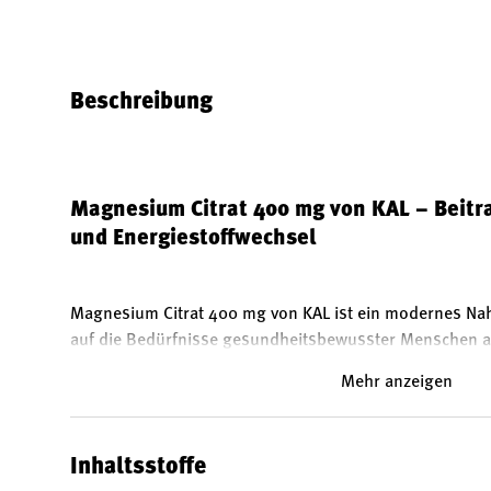
Bild 1 in Galerieansicht laden
Bild 2 in Galerieansicht laden
Bild 3 in Galerieansicht
Bild 4 in 
Beschreibung
Magnesium Citrat 400 mg von KAL – Beitr
und Energiestoffwechsel
Magnesium Citrat 400 mg von KAL ist ein modernes Na
auf die Bedürfnisse gesundheitsbewusster Menschen a
Magnesium pro Tagesverzehrsempfehlung bietet dieses
Mehr anzeigen
Versorgung mit einem wichtigen Mineralstoff. Die Citrat
Magnesiumverbindung, vegan und laborgeprüft. Die Act
eine schnelle Freisetzung der Inhaltsstoffe.
Inhaltsstoffe