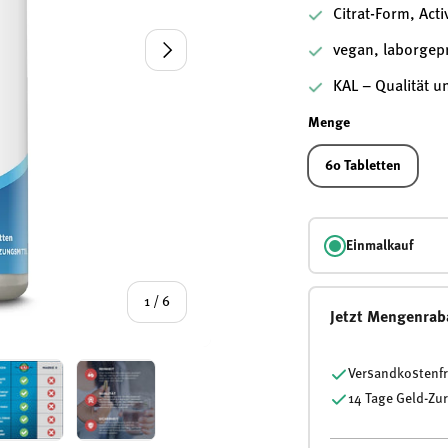
Citrat-Form, Act
Nächste
vegan, laborgepr
KAL – Qualität u
Menge
60 Tabletten
Einmalkauf
von
1
/
6
Jetzt Mengenrab
Versandkostenfr
14 Tage Geld-Zu