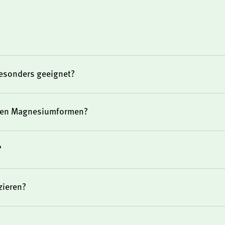
besonders geeignet?
 mg
eren Magnesiumformen?
Magnesiumquelle, die sich
t. Die ActivTab-Technologie
s Produkt ist vegan,
?
zieren?
 KAL geeignet?