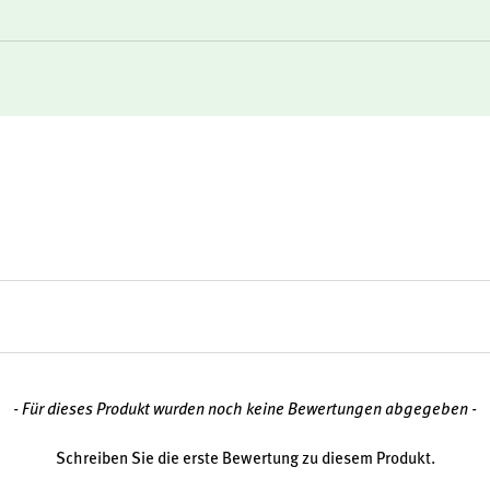
en möchten – etwa im Hinblick
ergiestoffwechsel. Besonders
 gut verträgliche
- Für dieses Produkt wurden noch keine Bewertungen abgegeben -
Schreiben Sie die erste Bewertung zu diesem Produkt.