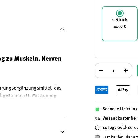
 laden
Galerieansicht laden
Bild 5 in Galerieansicht laden
Bild 6 in Galerieansicht laden
1 Stück
14,90 €
ag zu Muskeln, Nerven
Anzahl
-
+
hrungsergänzungsmittel, das
bgestimmt ist. Mit 400 mg
 Produkt eine zuverlässige
Schnelle Lieferung 
-Form ist eine organische
ivTab-Technologie sorgt für
Versandkostenfrei
14 Tage Geld-Zurü
Erst kaufen, dann 