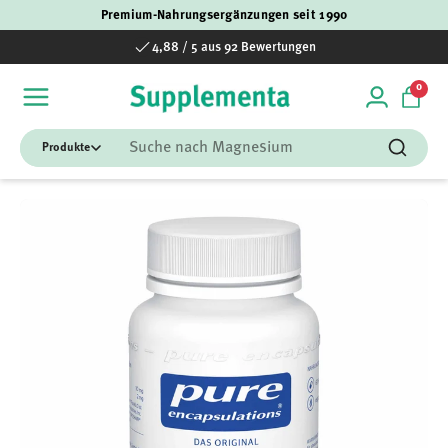
Premium-Nahrungsergänzungen seit 1990
Direkt zum Inhalt
4,88 / 5 aus 92 Bewertungen
0 Art
0
Einloggen
Einka
Suchen
Suchen