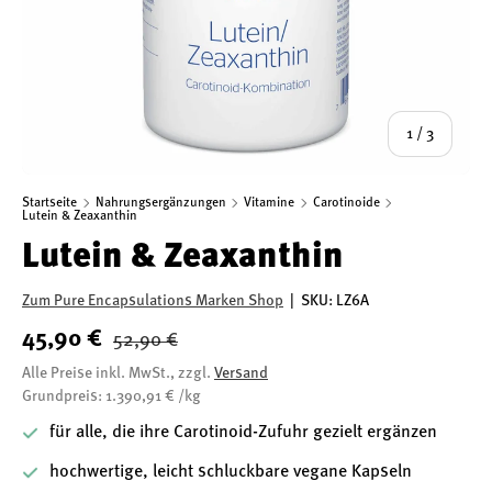
von
1
/
3
Startseite
Nahrungsergänzungen
Vitamine
Carotinoide
Lutein & Zeaxanthin
Lutein & Zeaxanthin
Zum Pure Encapsulations Marken Shop
|
SKU:
LZ6A
45,90 €
52,90 €
Alle Preise inkl. MwSt., zzgl.
Versand
Grundpreis: 1.390,91 € /kg
für alle, die ihre Carotinoid-Zufuhr gezielt ergänzen
hochwertige, leicht schluckbare vegane Kapseln