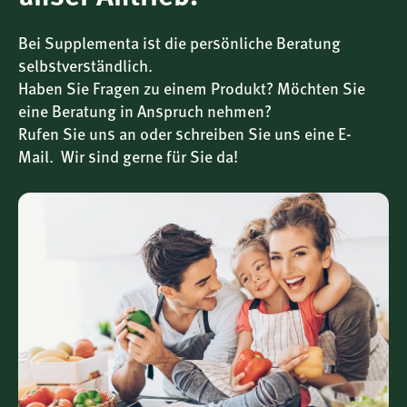
Gemüseverzehr
Produkthighlights im Überblick
Bei Supplementa ist die persönliche Beratung
10 mg Lutein
(FloraGLO®) +
2 mg Zeaxanthin
selbstverständlich.
(OPTISHARP®) pro Kapsel
Haben Sie Fragen zu einem Produkt? Möchten Sie
Standardisierte Qualität
– geprüft und
eine Beratung in Anspruch nehmen?
markenrechtlich geschützt
Rufen Sie uns an oder schreiben Sie uns eine E-
Frei von Gluten und künstlichen Zusätzen
Mail. Wir sind gerne für Sie da!
Vegan
– pflanzliche Kapselhülle
60 Kapseln
– eine Monatspackung