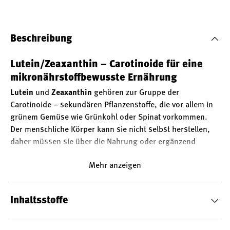
Beschreibung
Lutein/Zeaxanthin – Carotinoide für eine
mikronährstoffbewusste Ernährung
Lutein
und
Zeaxanthin
gehören zur Gruppe der
Carotinoide – sekundären Pflanzenstoffe, die vor allem in
grünem Gemüse wie Grünkohl oder Spinat vorkommen.
Der menschliche Körper kann sie nicht selbst herstellen,
daher müssen sie über die Nahrung oder ergänzend
zugeführt werden.
Mehr anzeigen
Natürliches Duo aus FloraGLO® und OPTISHARP®
Die in
Lutein/Zeaxanthin
enthaltenen Carotinoide
stammen aus zwei hochwertigen Markenrohstoffen:
Inhaltsstoffe
FloraGLO® Lutein
– 10 mg pro Kapsel