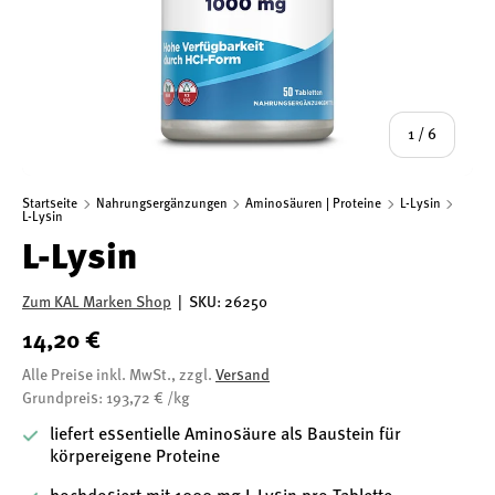
von
1
/
6
Startseite
Nahrungsergänzungen
Aminosäuren | Proteine
L-Lysin
L-Lysin
L-Lysin
Zum KAL Marken Shop
|
SKU:
26250
14,20 €
Alle Preise inkl. MwSt., zzgl.
Versand
Grundpreis: 193,72 € /kg
liefert essentielle Aminosäure als Baustein für
körpereigene Proteine