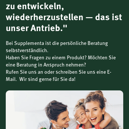
zu entwickeln,
wiederherzustellen — das ist
unser Antrieb."
Einfache Anwendung – 1 Tablette täglich
Bei Supplementa ist die persönliche Beratung
selbstverständlich.
Die Einnahme ist unkompliziert: Eine Tablette täglich zu
Haben Sie Fragen zu einem Produkt? Möchten Sie
einer Mahlzeit oder mit einem Glas Wasser genügt. Die
Tabletten sind gut schluckbar und frei von tierischen
eine Beratung in Anspruch nehmen?
Bestandteilen.
Rufen Sie uns an oder schreiben Sie uns eine E-
Mail. Wir sind gerne für Sie da!
Reinheit und Qualität
Unser L-Lysin ist vegan und frei von künstlichen Farb-,