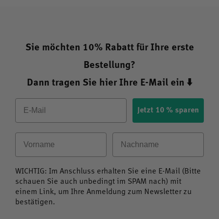
Fazit: Turmeric 3 (Kurkuma) – Die Kraft der
Kurkuma-Wurzel
Sie möchten 10% Rabatt für Ihre erste
Mit Turmeric 3 (Kurkuma) von Natures Answer entscheiden
Bestellung?
Sie sich für ein Nahrungsergänzungsmittel, das auf
Dann tragen Sie hier Ihre E-Mail ein ⬇️
Qualität und Reinheit setzt. Die Kombination aus
traditionellem Wissen und moderner Herstellung macht
Email
dieses Produkt zu einer wertvollen Ergänzung für alle, die
Jetzt 10 % sparen
ihre Ernährung auf natürliche Weise bereichern möchten.
Vorname
Nachname
Die hohe Konzentration an Curcuminoiden, die geprüfte
Qualität und der Verzicht auf unnötige Zusatzstoffe machen
Turmeric 3 (Kurkuma) zu einer ausgezeichneten Wahl für
WICHTIG: Im Anschluss erhalten Sie eine E-Mail (Bitte
gesundheitsbewusste Menschen.
schauen Sie auch unbedingt im SPAM nach) mit
einem Link, um Ihre Anmeldung zum Newsletter zu
bestätigen.