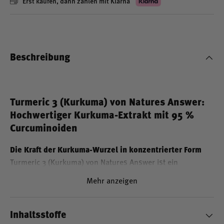
Erst kaufen, dann zahlen mit Klarna
Beschreibung
Turmeric 3 (Kurkuma) von Natures Answer:
Hochwertiger Kurkuma-Extrakt mit 95 %
Curcuminoiden
Die Kraft der Kurkuma-Wurzel in konzentrierter Form
Turmeric 3 (Kurkuma) von Natures Answer ist ein
Nahrungsergänzungsmittel, das die Tradition der
Mehr anzeigen
Kurkuma-Wurzel mit modernen Herstellungsverfahren
verbindet. Jede Kapsel liefert 200 mg Kurkuma-Extrakt,
standardisiert auf einen Gehalt von 95 % Curcuminoiden –
Inhaltsstoffe
den natürlichen Hauptbestandteilen der Kurkuma-Wurzel