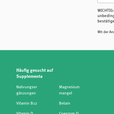
WICHTIG:
unbeding
bestätig
Mit der A
Häufig gesucht auf
Supplementa
Nahrungser
Magnesium
gänzungen
mangel
Vitamin B12
Betain
Vitamin D
Coenzym Q