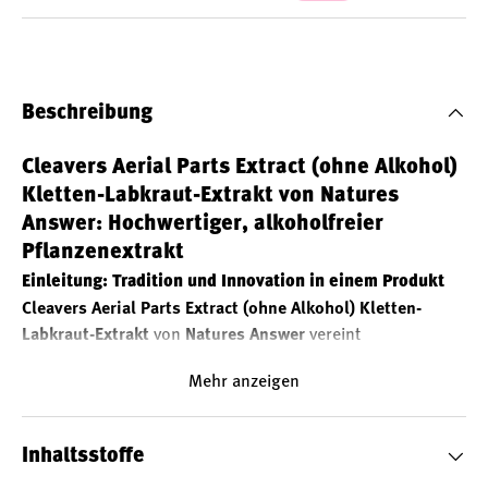
Beschreibung
Cleavers Aerial Parts Extract (ohne Alkohol)
Kletten-Labkraut-Extrakt von Natures
Answer: Hochwertiger, alkoholfreier
Pflanzenextrakt
Einleitung: Tradition und Innovation in einem Produkt
Cleavers Aerial Parts Extract (ohne Alkohol) Kletten-
Labkraut-Extrakt
von
Natures Answer
vereint
jahrhundertealtes Wissen der Kräuterkunde mit modernen,
Mehr anzeigen
schonenden Extraktionsverfahren. Mit einer Dosierung von
2000 mg Kletten-Labkraut-Extrakt (Galium aparine L.) pro
Tagesverzehrsempfehlung bietet dieses Produkt eine
Inhaltsstoffe
hochwertige, vegane und alkoholfreie Ergänzung für