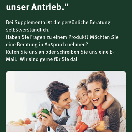
Zellen vor oxidativem Stress bei
.
*
unser Antrieb."
Natürliche Pflanzenkraft:
Der Extrakt wird aus den
oberirdischen Teilen gewonnen, die besonders reich
Bei Supplementa ist die persönliche Beratung
an sekundären Pflanzenstoffen sind.
selbstverständlich.
Alkoholfreie Rezeptur:
Besonders geeignet für
Haben Sie Fragen zu einem Produkt? Möchten Sie
Personen, die auf Alkohol in
eine Beratung in Anspruch nehmen?
Nahrungsergänzungsmitteln verzichten möchten.
Rufen Sie uns an oder schreiben Sie uns eine E-
Mail. Wir sind gerne für Sie da!
Besondere Qualitätsmerkmale von Cleavers Aerial Parts
Extract
Das Produkt von
Natures Answer
zeichnet sich durch
folgende Qualitätsmerkmale aus:
Schonende Extraktion:
Die Herstellung erfolgt
unter sorgfältig kontrollierten Bedingungen, um das
volle Spektrum der Pflanzenstoffe zu erhalten.
Vegan, glutenfrei und ohne Gentechnik:
Für
höchste Ansprüche an Reinheit und Verträglichkeit.