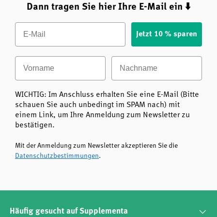
Dann tragen Sie hier Ihre E-Mail ein ⬇️
ergänzen möchten – sei es zur Ergänzung einer
ausgewogenen Ernährung oder als Teil eines
Email
ganzheitlichen Lebensstils.
Jetzt 10 % sparen
Für Menschen, die Wert auf natürliche, pflanzliche
Vorname
Nachname
Inhaltsstoffe legen
Für Personen, die auf Alkohol, Gluten oder
Gentechnik verzichten möchten
WICHTIG: Im Anschluss erhalten Sie eine E-Mail (Bitte
schauen Sie auch unbedingt im SPAM nach) mit
Für alle, die eine hochwertige, vegane
einem Link, um Ihre Anmeldung zum Newsletter zu
Nahrungsergänzung suchen
bestätigen.
Fazit: Cleavers Aerial Parts Extract – Die Kraft des
Mit der Anmeldung zum Newsletter akzeptieren Sie die
Kletten-Labkrauts in reinster Form
Datenschutzbestimmungen
.
Mit
Cleavers Aerial Parts Extract (ohne Alkohol) Kletten-
Labkraut-Extrakt
von
Natures Answer
entscheiden Sie sich
für ein Produkt, das auf modernste
Extraktionstechnologie, höchste Reinheit und die Kraft der
Natur setzt. Die Kombination aus pflanzlicher Qualität,
Häufig gesucht auf Supplementa