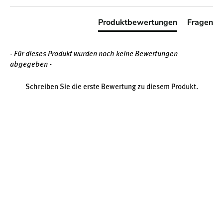
Produktbewertungen
Fragen
280 mg Kalium und 140 mg Magnesium pro
Tagesdosis
- Für dieses Produkt wurden noch keine Bewertungen
abgegeben -
Citrat-Form
Schreiben Sie die erste Bewertung zu diesem Produkt.
Vegan und frei von Gentechnik
MCT-Öl aus Kokosnuss als Trennmittel
Frei von künstlichen Zusatzstoffen
Gut verträglich