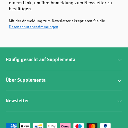
einem Link, um Ihre Anmeldung zum Newsletter zu
bestätigen.
Menschen, die ein veganes und frei von Gentechnik
hergestelltes Produkt bevorzugen
Mit der Anmeldung zum Newsletter akzeptieren Sie die
Datenschutzbestimmungen
.
Mit seiner Kombination und der Citrat-Form ist dieses
Präparat eine sinnvolle Ergänzung für die tägliche
Ernährung.
Häufig gesucht auf Supplementa
Über Supplementa
Newsletter
Zahlungsmethoden