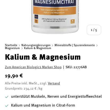
von
1
/
5
Startseite
Nahrungsergänzungen
Mineralstoffe | Spurenelemente
Magnesium
Kalium & Magnesium
Kalium & Magnesium
Zum American Biologics Marken Shop
|
SKU:
22776AB
19,90 €
Alle Preise inkl. MwSt., zzgl.
Versand
Grundpreis: 234,12 € /kg
unterstützt Muskeln, Nerven und Energiestoffwechsel
Kalium und Magnesium in Citrat-Form