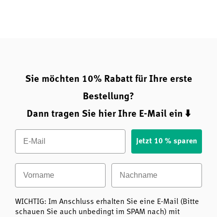
Fazit: Für wen eignet sich Kalium-/Magnesiumcitrat von
American Biologics?
Das Kalium-/Magnesiumcitrat von American Biologics
eignet sich für alle, die ihre tägliche Versorgung mit diesen
beiden Mineralstoffen gezielt unterstützen möchten, zum
Sie möchten 10% Rabatt für Ihre erste
Beispiel:
Bestellung?
Dann tragen Sie hier Ihre E-Mail ein ⬇️
Menschen mit erhöhtem Bedarf durch Sport oder
Email
spezielle Ernährungsformen
Jetzt 10 % sparen
Personen, die Wert auf eine gute Verträglichkeit
Vorname
Nachname
legen
Alle, die ihre Muskelfunktion, Nervenfunktion und
WICHTIG: Im Anschluss erhalten Sie eine E-Mail (Bitte
schauen Sie auch unbedingt im SPAM nach) mit
den Energiestoffwechsel unterstützen möchten