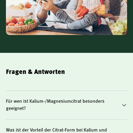
die vom Körper gut aufgenommen werden kann.
Citrat-Bindung
Vegan und ohne Gentechnik
Frei von künstlichen Zusatzstoffen
Fragen & Antworten
Gut verträglich
Für wen ist Kalium-/Magnesiumcitrat besonders
Die Rolle von Kalium und Magnesium im Alltag
geeignet?
Ein erhöhter Bedarf an Kalium und Magnesium kann in
verschiedenen Lebenssituationen auftreten – zum Beispiel
Was ist der Vorteil der Citrat-Form bei Kalium und