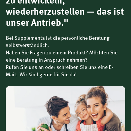
zu entwickeln,
wiederherzustellen — das ist
Magnesium trägt zu einer normalen Muskelfunktion, zur
unser Antrieb."
normalen Funktion des Nervensystems, zum
Elektrolytgleichgewicht sowie zur Verringerung von
Müdigkeit und Ermüdung bei. Darüber hinaus trägt
Bei Supplementa ist die persönliche Beratung
Magnesium zur Erhaltung normaler Knochen und Zähne,
selbstverständlich.
zur normalen Eiweißsynthese und zum
Haben Sie Fragen zu einem Produkt? Möchten Sie
Energiestoffwechsel bei. Magnesium hat zudem eine
eine Beratung in Anspruch nehmen?
Funktion bei der Zellteilung und trägt zur normalen
Rufen Sie uns an oder schreiben Sie uns eine E-
psychischen Funktion bei.
Mail. Wir sind gerne für Sie da!
Warum Kalium-/Magnesiumcitrat von American
Biologics?
Das Kalium-/Magnesiumcitrat von American Biologics
zeichnet sich durch eine Citrat-Bindung aus – eine Form,